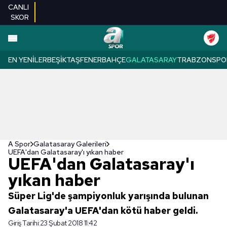
CANLI
SKOR
EN YENILER
BEŞIKTAŞ
FENERBAHÇE
GALATASARAY
TRABZONSPO
A Spor
Galatasaray Galerileri
UEFA'dan Galatasaray'ı yıkan haber
UEFA'dan Galatasaray'ı
yıkan haber
Süper Lig'de şampiyonluk yarışında bulunan
Galatasaray'a UEFA'dan kötü haber geldi.
Giriş Tarihi:
23 Şubat 2018 11:42