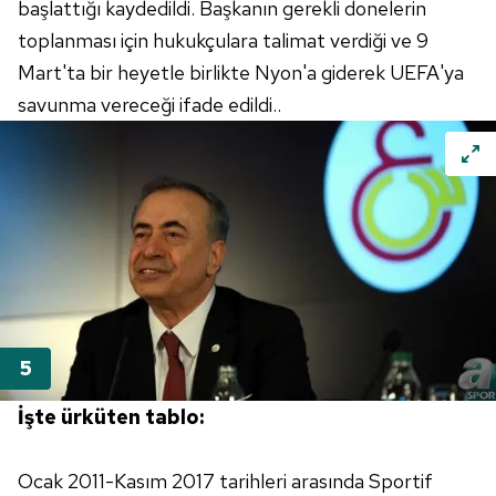
başlattığı kaydedildi. Başkanın gerekli donelerin
6698 sayılı Kişisel Verilerin Korunması Kanunu uyarınca
toplanması için hukukçulara talimat verdiği ve 9
hazırlanmış Aydınlatma Metnimizi okumak ve sitemizde
Mart'ta bir heyetle birlikte Nyon'a giderek UEFA'ya
ilgili mevzuata uygun olarak kullanılan çerezlerle ilgili bilgi
almak için lütfen
tıklayınız
.
savunma vereceği ifade edildi..
İşte ürküten tablo:
Ocak 2011-Kasım 2017 tarihleri arasında Sportif