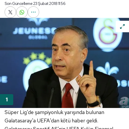
Son Güncelleme:
23 Şubat 2018 11:56
Süper Lig'de şampiyonluk yarışında bulunan
Galatasaray'a UEFA'dan kötü haber geldi.
Galatasaray Sportif AŞ'nin UEFA Kulüp Finansal