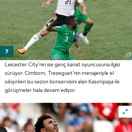
Metnimizi
ziyaret edebilirsiniz.
6698 sayılı Kişisel Verilerin Korunması Kanunu uyarınca
hazırlanmış Aydınlatma Metnimizi okumak ve sitemizde
ilgili mevzuata uygun olarak kullanılan çerezlerle ilgili bilgi
almak için lütfen
tıklayınız
.
Leicester City'nin ise genç kanat oyuncusuna ilgisi
sürüyor. Cimbom, Trezeguet'nin menajeriyle el
sıkışırken bu sezon bonservisini alan Kasımpaşa ile
görüşmeler hala devam ediyor.