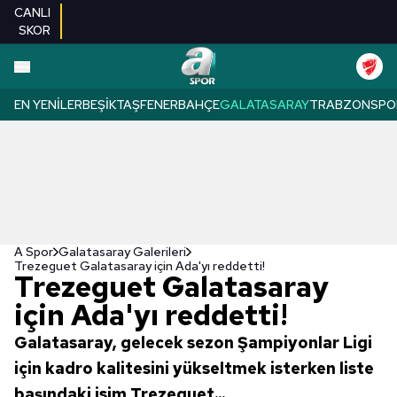
CANLI
SKOR
EN YENILER
BEŞIKTAŞ
FENERBAHÇE
GALATASARAY
TRABZONSPO
A Spor
Galatasaray Galerileri
Trezeguet Galatasaray için Ada'yı reddetti!
Trezeguet Galatasaray
için Ada'yı reddetti!
Galatasaray, gelecek sezon Şampiyonlar Ligi
için kadro kalitesini yükseltmek isterken liste
başındaki isim Trezeguet...