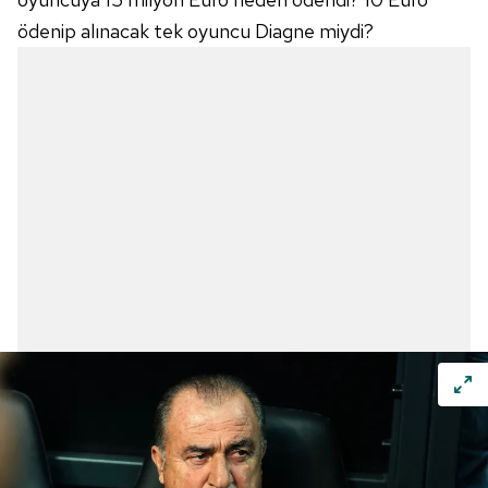
kullanılmaktadır. Bu çerezler vasıtasıyla çeşitli kişisel
ödenip alınacak tek oyuncu Diagne miydi?
verileriniz işlenmekte olup gerekli olan çerezler bilgi
toplumu hizmetlerinin sunulması amacıyla
kullanılmaktadır. Diğer çerezler, sitemizin daha işlevsel
kılınması ve kişiselleştirilmesi ve sizlere yönelik
reklam/pazarlama faaliyetlerinin yapılması, amaçlarıyla
sınırlı olarak açık rızanız dahilinde kullanılacaktır.
Çerezlere ilişkin tercihlerinizi aşağıda yer alan panel
vasıtasıyla belirleyebilirsiniz. Çerezlere ilişkin detaylı bilgi
için Ayarlar butonuna tıklayabilir,
Çerez Bilgilendirme
Metnimizi
ziyaret edebilirsiniz.
6698 sayılı Kişisel Verilerin Korunması Kanunu uyarınca
hazırlanmış Aydınlatma Metnimizi okumak ve sitemizde
ilgili mevzuata uygun olarak kullanılan çerezlerle ilgili bilgi
almak için lütfen
tıklayınız
.