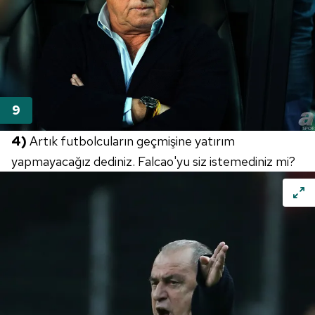
4)
Artık futbolcuların geçmişine yatırım
yapmayacağız dediniz. Falcao'yu siz istemediniz mi?