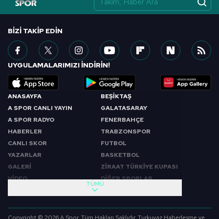
BIZI TAKIP EDIN
UYGULAMALARIMIZI İNDİRİN!
ANASAYFA
BEŞİKTAŞ
A SPOR CANLI YAYIN
GALATASARAY
A SPOR RADYO
FENERBAHÇE
HABERLER
TRABZONSPOR
CANLI SKOR
FUTBOL
YAZARLAR
BASKETBOL
GALERİ
ZİRAAT TÜRKİYE KUPASI
VİDEO
DİĞER SPORLAR
TÜMÜ
PROGRAMLAR
VIDEO
SABAH SPORU
FUTBOL
Copyright © 2026 A Spor. Tüm Hakları Saklıdır. Turkuvaz Haberleşme ve