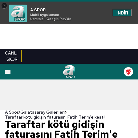
×
A SPOR
İNDİR
Mobil uygulaması
Ücretsiz - Google Play'de
CANLI
SKOR
EN YENILER
BEŞIKTAŞ
FENERBAHÇE
GALATASARAY
TRABZONSPO
A Spor
Galatasaray Galerileri
Taraftar kötü gidişin faturasını Fatih Terim'e kesti!
Taraftar kötü gidişin
faturasını Fatih Terim'e