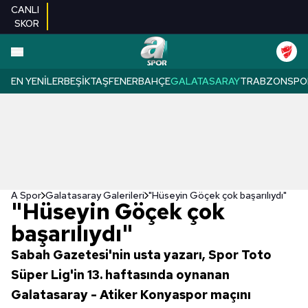
CANLI
SKOR
EN YENILER
BEŞIKTAŞ
FENERBAHÇE
GALATASARAY
TRABZONSPO
A Spor
Galatasaray Galerileri
"Hüseyin Göçek çok başarılıydı"
"Hüseyin Göçek çok
başarılıydı"
Sabah Gazetesi'nin usta yazarı, Spor Toto
Süper Lig'in 13. haftasında oynanan
Galatasaray - Atiker Konyaspor maçını