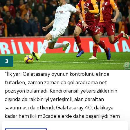
"İlk yarı Galatasaray oyunun kontrolünü elinde
tutarken, zaman zaman da gol aradı ama net
pozisyon bulamadı. Kendi ofansif yetersizliklerinin
dışında da rakibin iyi yerleşimli, alan daraltan
savunması da etkendi. Galatasaray 40. dakikaya
kadar hem ikili mücadelelerde daha başarılıydı hem
de rakibini kendi 18'ine yanaştırmıyordu. Ama bu