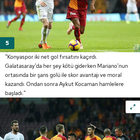
Metnimizi
ziyaret edebilirsiniz.
6698 sayılı Kişisel Verilerin Korunması Kanunu uyarınca
hazırlanmış Aydınlatma Metnimizi okumak ve sitemizde
ilgili mevzuata uygun olarak kullanılan çerezlerle ilgili bilgi
almak için lütfen
tıklayınız
.
"Konyaspor iki net gol fırsatını kaçırdı.
Galatasaray'da her şey kötü giderken Mariano'nun
ortasında bir şans golü ile skor avantajı ve moral
kazandı. Ondan sonra Aykut Kocaman hamlelere
başladı."