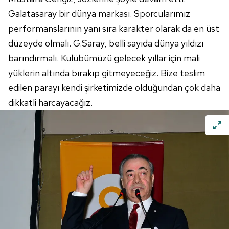
toplumu hizmetlerinin sunulması amacıyla
Galatasaray bir dünya markası. Sporcularımız
kullanılmaktadır. Diğer çerezler, sitemizin daha işlevsel
kılınması ve kişiselleştirilmesi ve sizlere yönelik
performanslarının yanı sıra karakter olarak da en üst
reklam/pazarlama faaliyetlerinin yapılması, amaçlarıyla
düzeyde olmalı. G.Saray, belli sayıda dünya yıldızı
sınırlı olarak açık rızanız dahilinde kullanılacaktır.
barındırmalı. Kulübümüzü gelecek yıllar için mali
yüklerin altında bırakıp gitmeyeceğiz. Bize teslim
Çerezlere ilişkin tercihlerinizi aşağıda yer alan panel
edilen parayı kendi şirketimizde olduğundan çok daha
vasıtasıyla belirleyebilirsiniz. Çerezlere ilişkin detaylı bilgi
için Ayarlar butonuna tıklayabilir,
Çerez Bilgilendirme
dikkatli harcayacağız.
Metnimizi
ziyaret edebilirsiniz.
6698 sayılı Kişisel Verilerin Korunması Kanunu uyarınca
hazırlanmış Aydınlatma Metnimizi okumak ve sitemizde
ilgili mevzuata uygun olarak kullanılan çerezlerle ilgili bilgi
almak için lütfen
tıklayınız
.