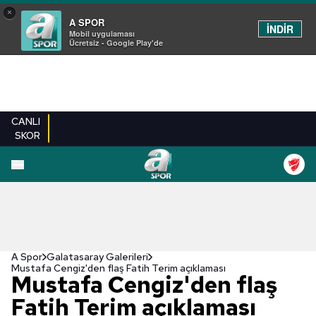
×
A SPOR
İNDİR
Mobil uygulaması
Ücretsiz - Google Play'de
CANLI
SKOR
EN YENILER
BEŞIKTAŞ
FENERBAHÇE
GALATASARAY
TRABZONSPO
A Spor
Galatasaray Galerileri
Mustafa Cengiz'den flaş Fatih Terim açıklaması
Mustafa Cengiz'den flaş
Fatih Terim açıklaması