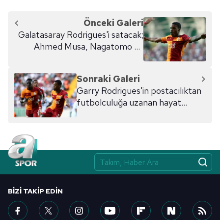
Önceki Galeri
Galatasaray Rodrigues'i satacak;
Ahmed Musa, Nagatomo ve
Trezeguet'i alacak
Sonraki Galeri
Garry Rodrigues'in postacılıktan
futbolculuğa uzanan hayat
hikayesi
BIZI TAKIP EDIN