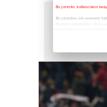
Bu çerezler, kullanıcıların tara
Bu çerezlere izin vermeniz halin
deneyimi yaşatabiliriz. Bunu y
içerikleri sunabilmek adına el
noktasında tek gelir kalemimiz 
Her halükârda, kullanıcılar, bu 
Sizlere daha iyi bir hizmet sun
çerezler vasıtasıyla çeşitli kiş
amacıyla kullanılmaktadır. Diğer
reklam/pazarlama faaliyetlerinin
Çerezlere ilişkin tercihlerinizi 
butonuna tıklayabilir,
Çerez Bi
6698 sayılı Kişisel Verilerin 