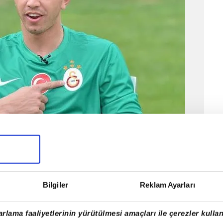
UŞUYORUZ"
ri arasında yer almanın kendisi için çok değerli
slera, "Taffarel'den daha uzun süre
Bilgiler
Reklam Ayarları
l bile edemezdim. Onunla birlikte bile bu
ak benim için çok değerli. Hala her gün mutlaka
rlama faaliyetlerinin yürütülmesi amaçları ile çerezler kullan