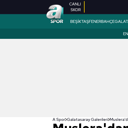
CANLI
SKOR
BEŞİKTAŞ
FENERBAHÇE
GALAT
EN
A Spor
Galatasaray Galerileri
Muslera'd