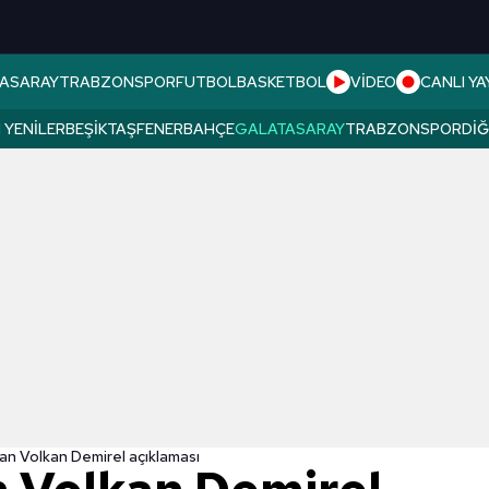
ASARAY
TRABZONSPOR
FUTBOL
BASKETBOL
VİDEO
CANLI YA
 YENILER
BEŞIKTAŞ
FENERBAHÇE
GALATASARAY
TRABZONSPOR
DI
an Volkan Demirel açıklaması