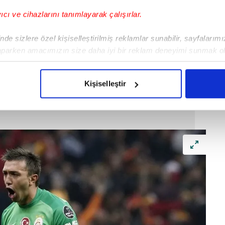
yıcı ve cihazlarını tanımlayarak çalışırlar.
de sizlere özel kişiselleştirilmiş reklamlar sunabilir, sayfalarım
aparken amacımızın size daha iyi bir reklam deneyimi sunmak ol
imizden gelen çabayı gösterdiğimizi ve bu noktada, reklamların ma
olduğunu sizlere hatırlatmak isteriz.
Kişiselleştir
çerezlere izin vermedikleri takdirde, kullanıcılara hedefli reklaml
abilmek için İnternet Sitemizde kendimize ve üçüncü kişilere ait 
isel verileriniz işlenmekte olup gerekli olan çerezler bilgi toplum
 çerezler, sitemizin daha işlevsel kılınması ve kişiselleştirilmes
 yapılması, amaçlarıyla sınırlı olarak açık rızanız dahilinde kulla
aşağıda yer alan panel vasıtasıyla belirleyebilirsiniz. Çerezlere iliş
lgilendirme Metnimizi
ziyaret edebilirsiniz.
Korunması Kanunu uyarınca hazırlanmış Aydınlatma Metnimizi okum