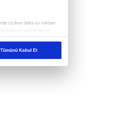
ızda sizlere daha iyi reklam
duğunu ve sizlere en iyi
liyetlerimizi karşılamak
Tümünü Kabul Et
ar gösterilmeyecektir."
çerezler kullanılmaktadır. Bu
u hizmetlerinin sunulması
i ve sizlere yönelik
nılacaktır.
kin detaylı bilgi için Ayarlar
ak ve sitemizde ilgili