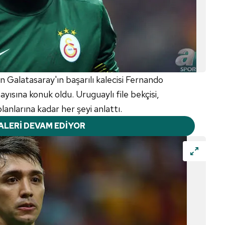
 Galatasaray'ın başarılı kalecisi Fernando
yısına konuk oldu. Uruguaylı file bekçisi,
anlarına kadar her şeyi anlattı.
ALERİ DEVAM EDİYOR