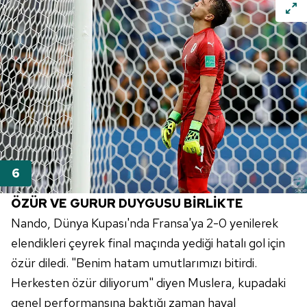
hazırlanmış Aydınlatma Metnimizi okumak ve sitemizde
ilgili mevzuata uygun olarak kullanılan çerezlerle ilgili bilgi
almak için lütfen
tıklayınız
.
ÖZÜR VE GURUR DUYGUSU BİRLİKTE
Nando, Dünya Kupası'nda Fransa'ya 2-0 yenilerek
elendikleri çeyrek final maçında yediği hatalı gol için
özür diledi. "Benim hatam umutlarımızı bitirdi.
Herkesten özür diliyorum" diyen Muslera, kupadaki
genel performansına baktığı zaman hayal