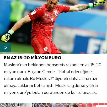
takdirde, kullanıcılara hedefli reklamlar
gösterilmeyecektir."
Sizlere daha iyi bir hizmet sunabilmek için İnternet
Sitemizde kendimize ve üçüncü kişilere ait çerezler
kullanılmaktadır. Bu çerezler vasıtasıyla çeşitli kişisel
verileriniz işlenmekte olup gerekli olan çerezler bilgi
toplumu hizmetlerinin sunulması amacıyla
kullanılmaktadır. Diğer çerezler, sitemizin daha işlevsel
kılınması ve kişiselleştirilmesi ve sizlere yönelik
EN AZ 15-20 MİLYON EURO
reklam/pazarlama faaliyetlerinin yapılması, amaçlarıyla
Muslera'dan beklenen bonservis rakamı en az 15-20
sınırlı olarak açık rızanız dahilinde kullanılacaktır.
milyon euro. Başkan Cengiz, "Kabul edeceğimiz
Çerezlere ilişkin tercihlerinizi aşağıda yer alan panel
rakam olmalı. Bu Muslera!" diyerek daha azına razı
vasıtasıyla belirleyebilirsiniz. Çerezlere ilişkin detaylı bilgi
olmayacaklarını belirtmişti. Muslera giderse yıllık 5
için Ayarlar butonuna tıklayabilir,
Çerez Bilgilendirme
milyon euro'yu bulan ücretinden de kurtulunacak.
Metnimizi
ziyaret edebilirsiniz.
6698 sayılı Kişisel Verilerin Korunması Kanunu uyarınca