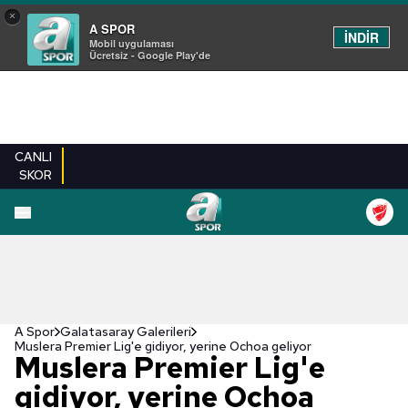
×
A SPOR
İNDİR
Mobil uygulaması
Ücretsiz - Google Play'de
CANLI
SKOR
EN YENILER
BEŞIKTAŞ
FENERBAHÇE
GALATASARAY
TRABZONSPO
A Spor
Galatasaray Galerileri
Muslera Premier Lig'e gidiyor, yerine Ochoa geliyor
Muslera Premier Lig'e
gidiyor, yerine Ochoa