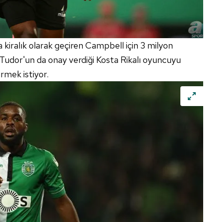
 çerezlerle ilgili bilgi almak için lütfen
tıklayınız
.
iralık olarak geçiren Campbell için 3 milyon
Tudor'un da onay verdiği Kosta Rikalı oyuncuyu
mek istiyor.