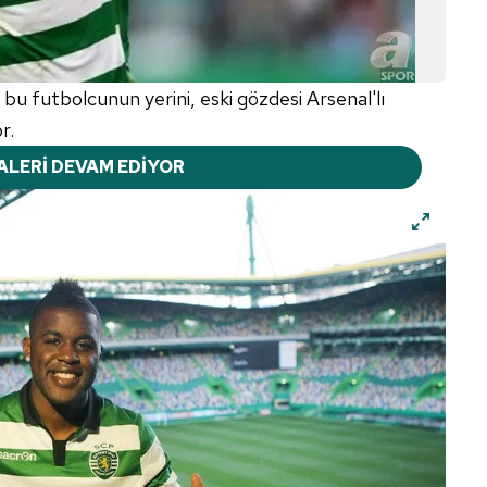
bu futbolcunun yerini, eski gözdesi Arsenal'lı
r.
ALERİ DEVAM EDİYOR