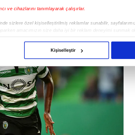
yıcı ve cihazlarını tanımlayarak çalışırlar.
de sizlere özel kişiselleştirilmiş reklamlar sunabilir, sayfalarım
aparken amacımızın size daha iyi bir reklam deneyimi sunmak ol
imizden gelen çabayı gösterdiğimizi ve bu noktada, reklamların ma
olduğunu sizlere hatırlatmak isteriz.
Kişiselleştir
çerezlere izin vermedikleri takdirde, kullanıcılara hedefli reklaml
abilmek için İnternet Sitemizde kendimize ve üçüncü kişilere ait 
isel verileriniz işlenmekte olup gerekli olan çerezler bilgi toplum
 çerezler, sitemizin daha işlevsel kılınması ve kişiselleştirilmes
 yapılması, amaçlarıyla sınırlı olarak açık rızanız dahilinde kulla
aşağıda yer alan panel vasıtasıyla belirleyebilirsiniz. Çerezlere iliş
lgilendirme Metnimizi
ziyaret edebilirsiniz.
Korunması Kanunu uyarınca hazırlanmış Aydınlatma Metnimizi okum