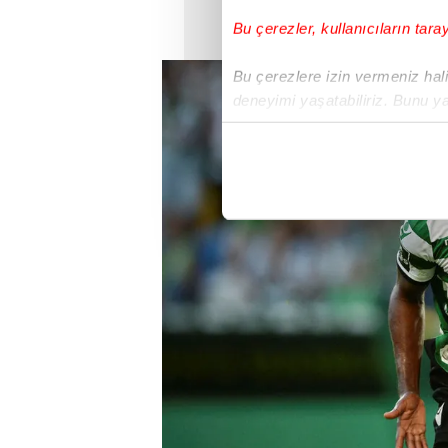
Bu çerezler, kullanıcıların tara
Bu çerezlere izin vermeniz halin
deneyimi yaşatabiliriz. Bunu y
içerikleri sunabilmek adına el
noktasında tek gelir kalemimiz 
Her halükârda, kullanıcılar, bu 
Sizlere daha iyi bir hizmet sun
çerezler vasıtasıyla çeşitli kiş
amacıyla kullanılmaktadır. Diğer
reklam/pazarlama faaliyetlerinin
Çerezlere ilişkin tercihlerinizi 
butonuna tıklayabilir,
Çerez Bi
6698 sayılı Kişisel Verilerin 