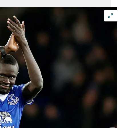
 çerezlerle ilgili bilgi almak için lütfen
tıklayınız
.