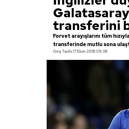
İngilizler d
Galatasaray
transferini b
Forvet arayışlarını tüm hızıy
transferinde mutlu sona ulaştı
Giriş Tarihi:
17 Ekim 2018 09:38