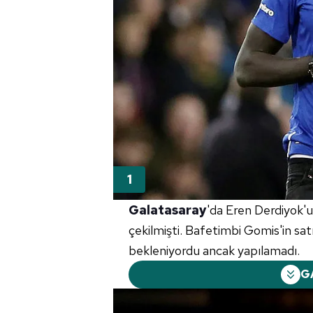
Galatasaray
'da Eren Derdiyok'u
çekilmişti. Bafetimbi Gomis'in sa
bekleniyordu ancak yapılamadı.
G