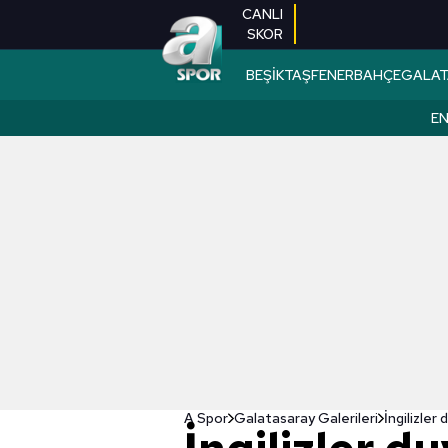
CANLI
SKOR
BEŞİKTAŞ
FENERBAHÇE
GALAT
EN
A Spor
Galatasaray Galerileri
İngilizler