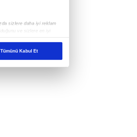
ızda sizlere daha iyi reklam
duğunu ve sizlere en iyi
liyetlerimizi karşılamak
Tümünü Kabul Et
ar gösterilmeyecektir."
çerezler kullanılmaktadır. Bu
u hizmetlerinin sunulması
i ve sizlere yönelik
nılacaktır.
kin detaylı bilgi için Ayarlar
ak ve sitemizde ilgili