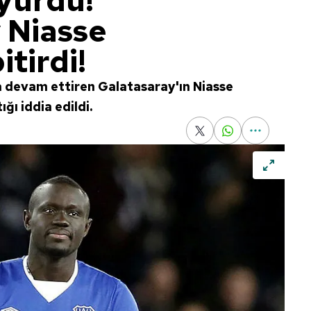
uyurdu!
 Niasse
itirdi!
la devam ettiren Galatasaray'ın Niasse
ğı iddia edildi.