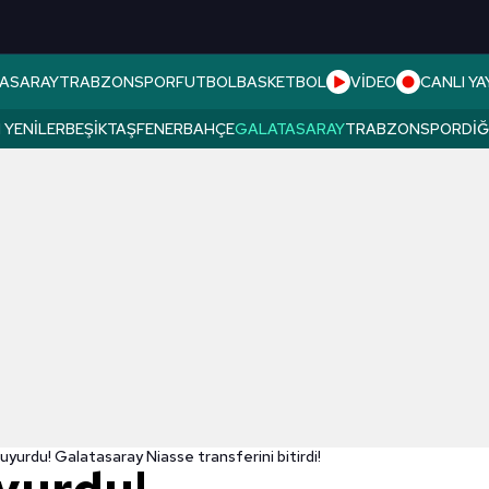
ASARAY
TRABZONSPOR
FUTBOL
BASKETBOL
VİDEO
CANLI YA
 YENILER
BEŞIKTAŞ
FENERBAHÇE
GALATASARAY
TRABZONSPOR
DI
 duyurdu! Galatasaray Niasse transferini bitirdi!