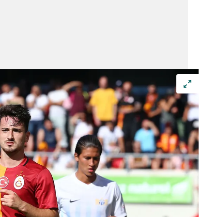
 çerezlerle ilgili bilgi almak için lütfen
tıklayınız
.