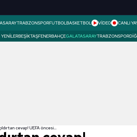
ASARAY
TRABZONSPOR
FUTBOL
BASKETBOL
VİDEO
CANLI YA
 YENILER
BEŞIKTAŞ
FENERBAHÇE
GALATASARAY
TRABZONSPOR
DI
çıldırtan cevap! UEFA öncesi...