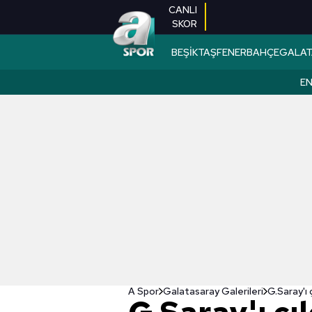
CANLI
SKOR
BEŞİKTAŞ
FENERBAHÇE
GALAT
EN
A Spor
Galatasaray Galerileri
G.Saray'ı 