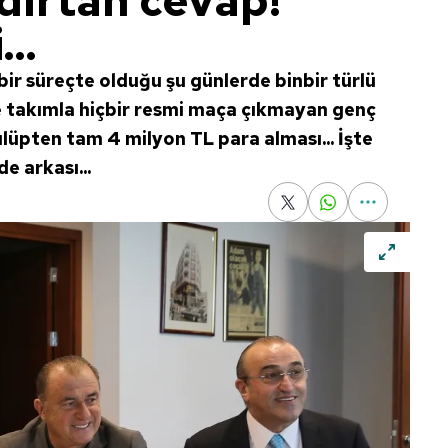
ldırtan cevap!
..
bir süreçte olduğu şu günlerde binbir türlü
se takımla hiçbir resmi maça çıkmayan genç
üpten tam 4 milyon TL para alması... İşte
e arkası...