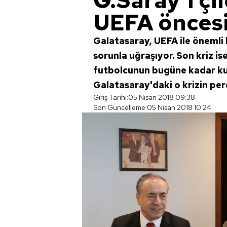
G.Saray'ı çı
UEFA öncesi.
Galatasaray, UEFA ile önemli 
sorunla uğraşıyor. Son kriz i
futbolcunun bugüne kadar kul
Galatasaray'daki o krizin perd
Giriş Tarihi:
05 Nisan 2018 09:38
Son Güncelleme:
05 Nisan 2018 10:24