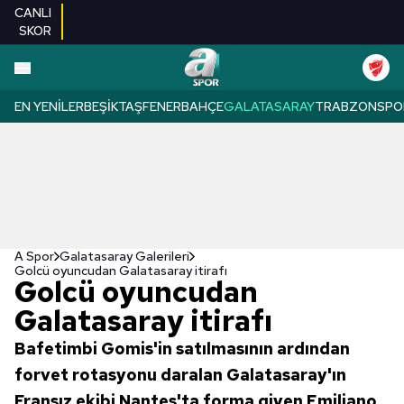
CANLI
SKOR
EN YENILER
BEŞIKTAŞ
FENERBAHÇE
GALATASARAY
TRABZONSPO
A Spor
Galatasaray Galerileri
Golcü oyuncudan Galatasaray itirafı
Golcü oyuncudan
Galatasaray itirafı
Bafetimbi Gomis'in satılmasının ardından
forvet rotasyonu daralan Galatasaray'ın
Fransız ekibi Nantes'ta forma giyen Emiliano