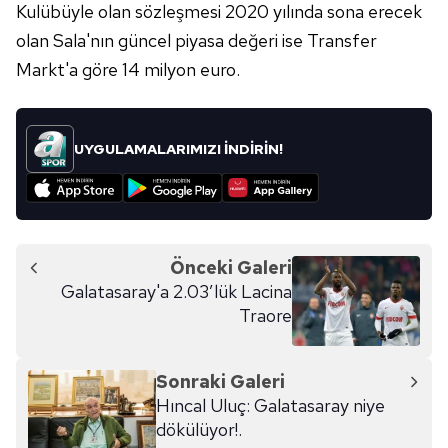
Kulübüyle olan sözleşmesi 2020 yılında sona erecek
olan Sala'nın güncel piyasa değeri ise Transfer
Markt'a göre 14 milyon euro.
UYGULAMALARIMIZI İNDİRİN!
Önceki Galeri
Galatasaray'a 2.03’lük Lacina
Traore
Sonraki Galeri
Hıncal Uluç: Galatasaray niye
dökülüyor!.