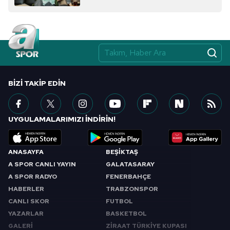
BIZI TAKIP EDIN
UYGULAMALARIMIZI İNDİRİN!
ANASAYFA
BEŞİKTAŞ
A SPOR CANLI YAYIN
GALATASARAY
A SPOR RADYO
FENERBAHÇE
HABERLER
TRABZONSPOR
CANLI SKOR
FUTBOL
YAZARLAR
BASKETBOL
GALERİ
ZİRAAT TÜRKİYE KUPASI