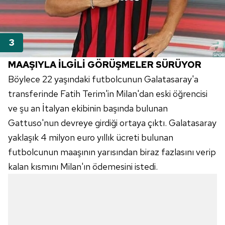
Sitemizde kendimize ve üçüncü kişilere ait çerezler
kullanılmaktadır. Bu çerezler vasıtasıyla çeşitli kişisel
verileriniz işlenmekte olup gerekli olan çerezler bilgi
toplumu hizmetlerinin sunulması amacıyla
kullanılmaktadır. Diğer çerezler, sitemizin daha işlevsel
MAAŞIYLA İLGİLİ GÖRÜŞMELER SÜRÜYOR
kılınması ve kişiselleştirilmesi ve sizlere yönelik
Böylece 22 yaşındaki futbolcunun Galatasaray'a
reklam/pazarlama faaliyetlerinin yapılması, amaçlarıyla
sınırlı olarak açık rızanız dahilinde kullanılacaktır.
transferinde Fatih Terim'in Milan'dan eski öğrencisi
ve şu an İtalyan ekibinin başında bulunan
Çerezlere ilişkin tercihlerinizi aşağıda yer alan panel
Gattuso'nun devreye girdiği ortaya çıktı. Galatasaray
vasıtasıyla belirleyebilirsiniz. Çerezlere ilişkin detaylı bilgi
yaklaşık 4 milyon euro yıllık ücreti bulunan
için Ayarlar butonuna tıklayabilir,
Çerez Bilgilendirme
futbolcunun maaşının yarısından biraz fazlasını verip
Metnimizi
ziyaret edebilirsiniz.
kalan kısmını Milan'ın ödemesini istedi.
6698 sayılı Kişisel Verilerin Korunması Kanunu uyarınca
hazırlanmış Aydınlatma Metnimizi okumak ve sitemizde
ilgili mevzuata uygun olarak kullanılan çerezlerle ilgili bilgi
almak için lütfen
tıklayınız
.