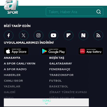
BIZI TAKIP EDIN
UYGULAMALARIMIZI İNDİRİN!
ANASAYFA
BEŞİKTAŞ
A SPOR CANLI YAYIN
GALATASARAY
A SPOR RADYO
FENERBAHÇE
HABERLER
TRABZONSPOR
CANLI SKOR
FUTBOL
YAZARLAR
BASKETBOL
GALERİ
ZİRAAT TÜRKİYE KUPASI
VİDEO
DİĞER SPORLAR
TÜMÜ