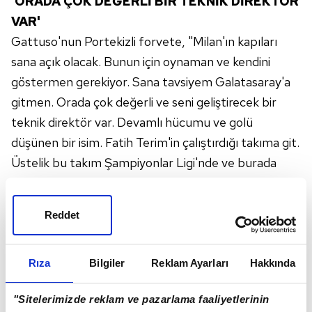
'ORADA ÇOK DEĞERLİ BİR TEKNİK DİREKTÖR
VAR'
Gattuso'nun Portekizli forvete, "Milan'ın kapıları
sana açık olacak. Bunun için oynaman ve kendini
göstermen gerekiyor. Sana tavsiyem Galatasaray'a
gitmen. Orada çok değerli ve seni geliştirecek bir
teknik direktör var. Devamlı hücumu ve golü
düşünen bir isim. Fatih Terim'in çalıştırdığı takıma git.
Üstelik bu takım Şampiyonlar Ligi'nde ve burada
atacağın goller, oynayacağın futbol sana tekrar
hayal ettiğin dünyanın kapılarını açabilir" dediği
Reddet
bildirildi.
Rıza
Bilgiler
Reklam Ayarları
Hakkında
"Sitelerimizde reklam ve pazarlama faaliyetlerinin