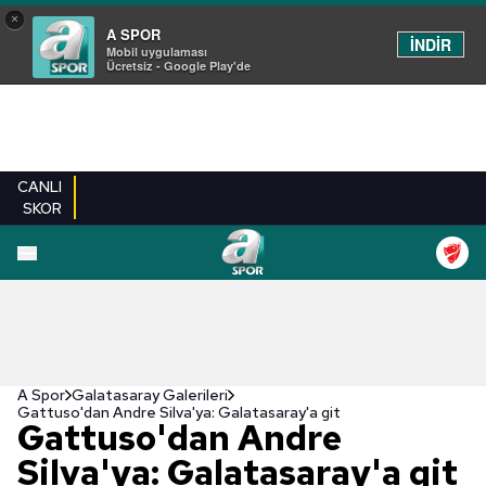
×
A SPOR
İNDİR
Mobil uygulaması
Ücretsiz - Google Play'de
CANLI
SKOR
EN YENILER
BEŞIKTAŞ
FENERBAHÇE
GALATASARAY
TRABZONSPO
A Spor
Galatasaray Galerileri
Gattuso'dan Andre Silva'ya: Galatasaray'a git
Gattuso'dan Andre
Silva'ya: Galatasaray'a git