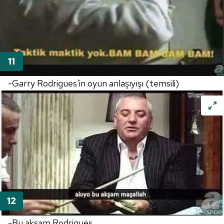
hazırlanmış Aydınlatma Metnimizi okumak ve sitemizde
ilgili mevzuata uygun olarak kullanılan çerezlerle ilgili bilgi
almak için lütfen
tıklayınız
.
-Garry Rodrigues'in oyun anlaşıyışı (temsili)
-Bu akşam Rodrigues