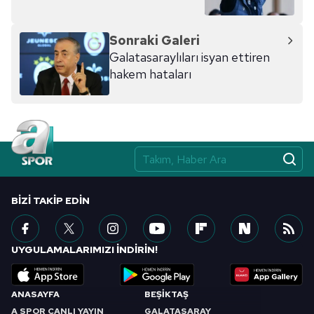
Sonraki Galeri
Galatasaraylıları isyan ettiren
hakem hataları
BIZI TAKIP EDIN
UYGULAMALARIMIZI İNDİRİN!
ANASAYFA
BEŞİKTAŞ
A SPOR CANLI YAYIN
GALATASARAY