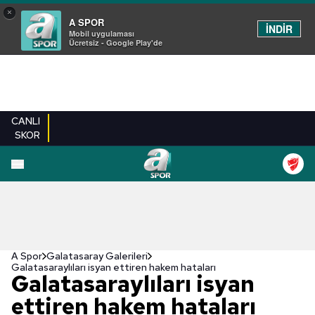
×
A SPOR
İNDİR
Mobil uygulaması
Ücretsiz - Google Play'de
CANLI
SKOR
EN YENILER
BEŞIKTAŞ
FENERBAHÇE
GALATASARAY
TRABZONSPO
A Spor
Galatasaray Galerileri
Galatasaraylıları isyan ettiren hakem hataları
Galatasaraylıları isyan
ettiren hakem hataları