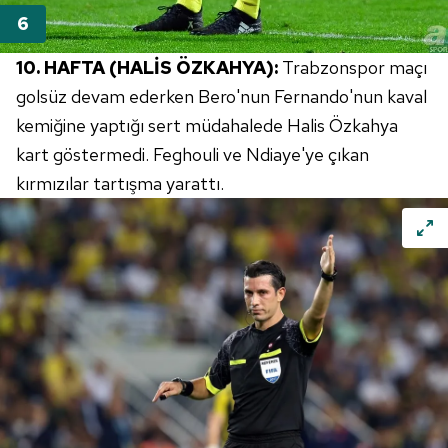
reklam/pazarlama faaliyetlerinin yapılması, amaçlarıyla
sınırlı olarak açık rızanız dahilinde kullanılacaktır.
10. HAFTA (HALİS ÖZKAHYA):
Trabzonspor maçı
golsüz devam ederken Bero'nun Fernando'nun kaval
Çerezlere ilişkin tercihlerinizi aşağıda yer alan panel
vasıtasıyla belirleyebilirsiniz. Çerezlere ilişkin detaylı bilgi
kemiğine yaptığı sert müdahalede Halis Özkahya
için Ayarlar butonuna tıklayabilir,
Çerez Bilgilendirme
kart göstermedi. Feghouli ve Ndiaye'ye çıkan
Metnimizi
ziyaret edebilirsiniz.
kırmızılar tartışma yarattı.
6698 sayılı Kişisel Verilerin Korunması Kanunu uyarınca
hazırlanmış Aydınlatma Metnimizi okumak ve sitemizde
ilgili mevzuata uygun olarak kullanılan çerezlerle ilgili bilgi
almak için lütfen
tıklayınız
.