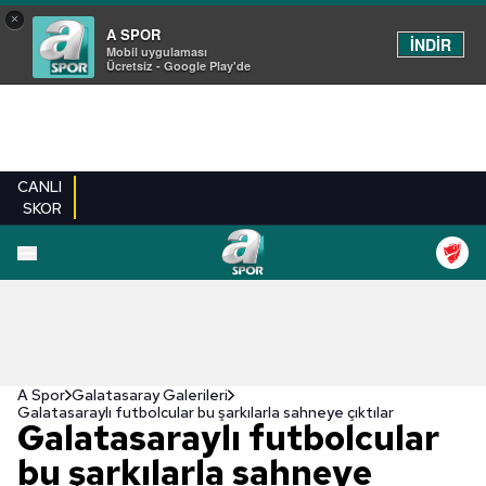
×
A SPOR
İNDİR
Mobil uygulaması
Ücretsiz - Google Play'de
CANLI
SKOR
EN YENILER
BEŞIKTAŞ
FENERBAHÇE
GALATASARAY
TRABZONSPO
A Spor
Galatasaray Galerileri
Galatasaraylı futbolcular bu şarkılarla sahneye çıktılar
Galatasaraylı futbolcular
bu şarkılarla sahneye