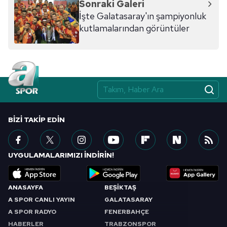
Sonraki Galeri
İşte Galatasaray'ın şampiyonluk
kutlamalarından görüntüler
BIZI TAKIP EDIN
UYGULAMALARIMIZI İNDİRİN!
ANASAYFA
BEŞİKTAŞ
A SPOR CANLI YAYIN
GALATASARAY
A SPOR RADYO
FENERBAHÇE
HABERLER
TRABZONSPOR