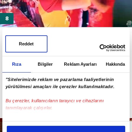
Martin Linnes / Awicii "Wake Me Up"
Reddet
Rıza
Bilgiler
Reklam Ayarları
Hakkında
"Sitelerimizde reklam ve pazarlama faaliyetlerinin
yürütülmesi amaçları ile çerezler kullanılmaktadır.
Bu çerezler, kullanıcıların tarayıcı ve cihazlarını
tanımlayarak çalışırlar.
Bu çerezlere izin vermeniz halinde sizlere özel
kişiselleştirilmiş reklamlar sunabilir, sayfalarımızda sizlere