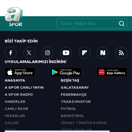
BIZI TAKIP EDIN
UYGULAMALARIMIZI İNDİRİN!
ANASAYFA
BEŞİKTAŞ
A SPOR CANLI YAYIN
GALATASARAY
A SPOR RADYO
FENERBAHÇE
HABERLER
TRABZONSPOR
CANLI SKOR
FUTBOL
YAZARLAR
BASKETBOL
GALERİ
ZİRAAT TÜRKİYE KUPASI
VİDEO
DİĞER SPORLAR