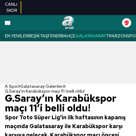
CANLI
SKOR
EN YENILER
BEŞIKTAŞ
FENERBAHÇE
GALATASARAY
TRABZONSPO
A Spor
Galatasaray Galerileri
G.Saray’ın Karabükspor maçı 11’i belli oldu!
G.Saray’ın Karabükspor
maçı 11’i belli oldu!
Spor Toto Süper Lig'in ilk haftasının kapanış
maçında Galatasaray ile Karabükspor karşı
karşıya gelecek. Karabükspor maçı öncesi