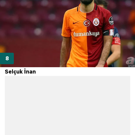
Sizlere daha iyi bir hizmet sunabilmek için İnternet
Sitemizde kendimize ve üçüncü kişilere ait çerezler
kullanılmaktadır. Bu çerezler vasıtasıyla çeşitli kişisel
verileriniz işlenmekte olup gerekli olan çerezler bilgi
toplumu hizmetlerinin sunulması amacıyla
kullanılmaktadır. Diğer çerezler, sitemizin daha işlevsel
kılınması ve kişiselleştirilmesi ve sizlere yönelik
reklam/pazarlama faaliyetlerinin yapılması, amaçlarıyla
sınırlı olarak açık rızanız dahilinde kullanılacaktır.
Selçuk İnan
Çerezlere ilişkin tercihlerinizi aşağıda yer alan panel
vasıtasıyla belirleyebilirsiniz. Çerezlere ilişkin detaylı bilgi
için Ayarlar butonuna tıklayabilir,
Çerez Bilgilendirme
Metnimizi
ziyaret edebilirsiniz.
6698 sayılı Kişisel Verilerin Korunması Kanunu uyarınca
hazırlanmış Aydınlatma Metnimizi okumak ve sitemizde
ilgili mevzuata uygun olarak kullanılan çerezlerle ilgili bilgi
almak için lütfen
tıklayınız
.