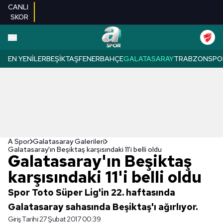
CANLI
SKOR
EN YENILER
BEŞIKTAŞ
FENERBAHÇE
GALATASARAY
TRABZONSPO
A Spor
Galatasaray Galerileri
Galatasaray'ın Beşiktaş karşısındaki 11'i belli oldu
Galatasaray'ın Beşiktaş
karşısındaki 11'i belli oldu
Spor Toto Süper Lig'in 22. haftasında
Galatasaray sahasında Beşiktaş'ı ağırlıyor.
Giriş Tarihi:
27 Şubat 2017 00:39