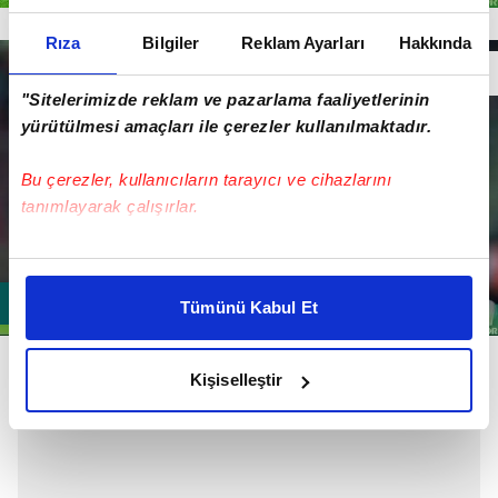
Hakan
Rıza
Bilgiler
Reklam Ayarları
Hakkında
"Sitelerimizde reklam ve pazarlama faaliyetlerinin
yürütülmesi amaçları ile çerezler kullanılmaktadır.
Bu çerezler, kullanıcıların tarayıcı ve cihazlarını
tanımlayarak çalışırlar.
Bu çerezlere izin vermeniz halinde sizlere özel
kişiselleştirilmiş reklamlar sunabilir, sayfalarımızda sizlere
Tümünü Kabul Et
daha iyi reklam deneyimi yaşatabiliriz. Bunu yaparken
amacımızın size daha iyi bir reklam deneyimi sunmak
Carole
olduğunu ve sizlere en iyi içerikleri sunabilmek adına
Kişiselleştir
elimizden gelen çabayı gösterdiğimizi ve bu noktada,
reklamların maliyetlerimizi karşılamak noktasında tek gelir
kalemimiz olduğunu sizlere hatırlatmak isteriz.