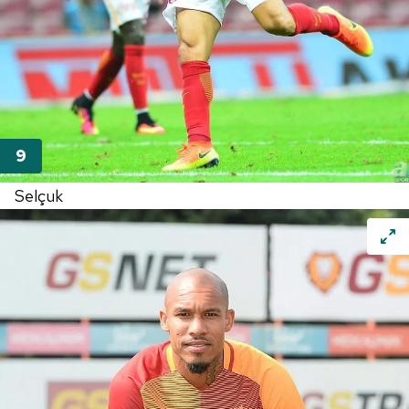
6698 sayılı Kişisel Verilerin Korunması Kanunu uyarınca
hazırlanmış Aydınlatma Metnimizi okumak ve sitemizde
ilgili mevzuata uygun olarak kullanılan çerezlerle ilgili bilgi
almak için lütfen
tıklayınız
.
Selçuk