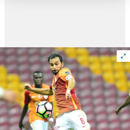
Her halükârda, kullanıcılar, bu çerezlere izin vermedikleri
takdirde, kullanıcılara hedefli reklamlar
gösterilmeyecektir."
Sizlere daha iyi bir hizmet sunabilmek için İnternet
Sitemizde kendimize ve üçüncü kişilere ait çerezler
kullanılmaktadır. Bu çerezler vasıtasıyla çeşitli kişisel
verileriniz işlenmekte olup gerekli olan çerezler bilgi
toplumu hizmetlerinin sunulması amacıyla
kullanılmaktadır. Diğer çerezler, sitemizin daha işlevsel
kılınması ve kişiselleştirilmesi ve sizlere yönelik
reklam/pazarlama faaliyetlerinin yapılması, amaçlarıyla
sınırlı olarak açık rızanız dahilinde kullanılacaktır.
Çerezlere ilişkin tercihlerinizi aşağıda yer alan panel
vasıtasıyla belirleyebilirsiniz. Çerezlere ilişkin detaylı bilgi
için Ayarlar butonuna tıklayabilir,
Çerez Bilgilendirme
Metnimizi
ziyaret edebilirsiniz.