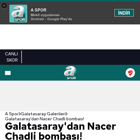
×
A SPOR
İNDİR
Mobil uygulaması
Ücretsiz - Google Play'de
CANLI
SKOR
EN YENILER
BEŞIKTAŞ
FENERBAHÇE
GALATASARAY
TRABZONSPO
A Spor
Galatasaray Galerileri
Galatasaray'dan Nacer Chadli bombası!
Galatasaray'dan Nacer
Chadli bombası!