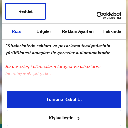
Reddet
Rıza
Bilgiler
Reklam Ayarları
Hakkında
"Sitelerimizde reklam ve pazarlama faaliyetlerinin
yürütülmesi amaçları ile çerezler kullanılmaktadır.
Bu çerezler, kullanıcıların tarayıcı ve cihazlarını
tanımlayarak çalışırlar.
Bu çerezlere izin vermeniz halinde sizlere özel
kişiselleştirilmiş reklamlar sunabilir, sayfalarımızda sizlere
Tümünü Kabul Et
daha iyi reklam deneyimi yaşatabiliriz. Bunu yaparken
amacımızın size daha iyi bir reklam deneyimi sunmak
olduğunu ve sizlere en iyi içerikleri sunabilmek adına
Kişiselleştir
elimizden gelen çabayı gösterdiğimizi ve bu noktada,