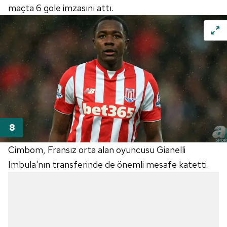
için Ayarlar butonuna tıklayabilir,
Çerez Bilgilendirme
maçta 6 gole imzasını attı.
Metnimizi
ziyaret edebilirsiniz.
6698 sayılı Kişisel Verilerin Korunması Kanunu uyarınca
hazırlanmış Aydınlatma Metnimizi okumak ve sitemizde
ilgili mevzuata uygun olarak kullanılan çerezlerle ilgili bilgi
almak için lütfen
tıklayınız
.
Cimbom, Fransız orta alan oyuncusu Gianelli
Imbula'nın transferinde de önemli mesafe katetti.