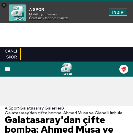
×
A SPOR
İNDİR
Mobil uygulaması
Ücretsiz - Google Play'de
CANLI
SKOR
EN YENILER
BEŞIKTAŞ
FENERBAHÇE
GALATASARAY
TRABZONSPO
A Spor
Galatasaray Galerileri
Galatasaray'dan çifte bomba: Ahmed Musa ve Gianelli Imbula
Galatasaray'dan çifte
bomba: Ahmed Musa ve