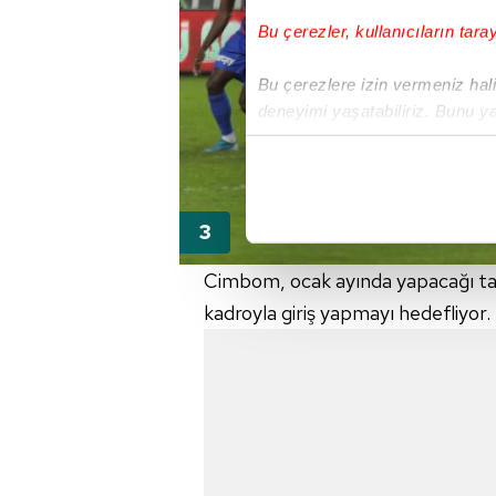
Bu çerezler, kullanıcıların tara
Bu çerezlere izin vermeniz halin
deneyimi yaşatabiliriz. Bunu y
içerikleri sunabilmek adına el
noktasında tek gelir kalemimiz 
Her halükârda, kullanıcılar, bu 
Sizlere daha iyi bir hizmet sun
Cimbom, ocak ayında yapacağı takv
çerezler vasıtasıyla çeşitli kiş
kadroyla giriş yapmayı hedefliyor.
amacıyla kullanılmaktadır. Diğer
reklam/pazarlama faaliyetlerinin
Çerezlere ilişkin tercihlerinizi 
butonuna tıklayabilir,
Çerez Bi
6698 sayılı Kişisel Verilerin 