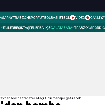
ASARAY
TRABZONSPOR
FUTBOL
BASKETBOL
VİDEO
CANLI YA
 YENILER
BEŞIKTAŞ
FENERBAHÇE
GALATASARAY
TRABZONSPOR
DI
ay'dan bomba transfer atağı! Ünlü menajer getirecek