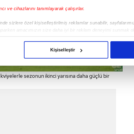
yıcı ve cihazlarını tanımlayarak çalışırlar.
de sizlere özel kişiselleştirilmiş reklamlar sunabilir, sayfalarım
aparken amacımızın size daha iyi bir reklam deneyimi sunmak ol
imizden gelen çabayı gösterdiğimizi ve bu noktada, reklamların ma
olduğunu sizlere hatırlatmak isteriz.
Kişiselleştir
çerezlere izin vermedikleri takdirde, kullanıcılara hedefli reklaml
abilmek için İnternet Sitemizde kendimize ve üçüncü kişilere ait 
iyelerle sezonun ikinci yarısına daha güçlü bir
isel verileriniz işlenmekte olup gerekli olan çerezler bilgi toplum
 çerezler, sitemizin daha işlevsel kılınması ve kişiselleştirilmes
 yapılması, amaçlarıyla sınırlı olarak açık rızanız dahilinde kulla
aşağıda yer alan panel vasıtasıyla belirleyebilirsiniz. Çerezlere iliş
lgilendirme Metnimizi
ziyaret edebilirsiniz.
Korunması Kanunu uyarınca hazırlanmış Aydınlatma Metnimizi okum