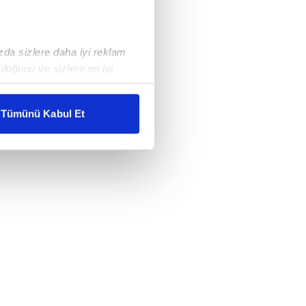
ızda sizlere daha iyi reklam
duğunu ve sizlere en iyi
liyetlerimizi karşılamak
Tümünü Kabul Et
ar gösterilmeyecektir."
çerezler kullanılmaktadır. Bu
u hizmetlerinin sunulması
i ve sizlere yönelik
nılacaktır.
kin detaylı bilgi için Ayarlar
ak ve sitemizde ilgili