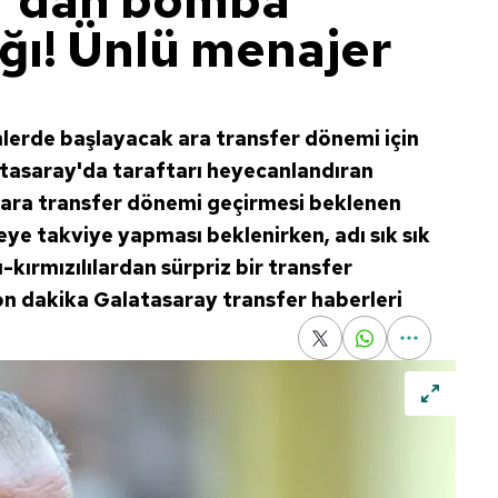
y'dan bomba
ağı! Ünlü menajer
erde başlayacak ara transfer dönemi için
atasaray'da taraftarı heyecanlandıran
ir ara transfer dönemi geçirmesi beklenen
geye takviye yapması beklenirken, adı sık sık
-kırmızılılardan sürpriz bir transfer
| Son dakika Galatasaray transfer haberleri