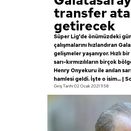
Galatasara
transfer at
getirecek
Süper Lig'de önümüzdeki günl
çalışmalarını hızlandıran Gal
gelişmeler yaşanıyor. Hızlı b
sarı-kırmızılıların birçok böl
Henry Onyekuru ile anılan sarı
hamlesi geldi. İşte o isim... 
Giriş Tarihi:
02 Ocak 2021 11:58