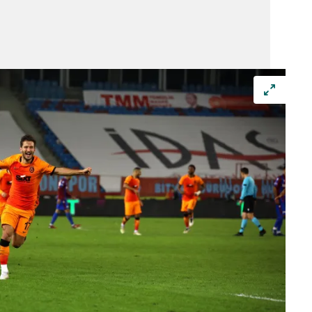
 çerezlerle ilgili bilgi almak için lütfen
tıklayınız
.