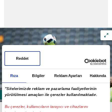
Reddet
Rıza
Bilgiler
Reklam Ayarları
Hakkında
"Sitelerimizde reklam ve pazarlama faaliyetlerinin
yürütülmesi amaçları ile çerezler kullanılmaktadır.
CSKA MOSKOVA'DAN AYRILDI
Bu çerezler, kullanıcıların tarayıcı ve cihazlarını