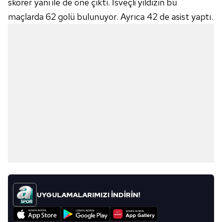
skorer yanı ile de öne çıktı. İsveçli yıldızın bu
maçlarda 62 golü bulunuyor. Ayrıca 42 de asist yaptı.
UYGULAMALARIMIZI İNDİRİN!