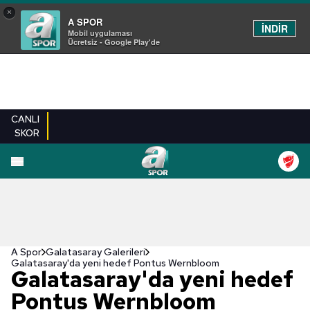
×
A SPOR
İNDİR
Mobil uygulaması
Ücretsiz - Google Play'de
CANLI
SKOR
EN YENILER
BEŞIKTAŞ
FENERBAHÇE
GALATASARAY
TRABZONSPO
A Spor
Galatasaray Galerileri
Galatasaray'da yeni hedef Pontus Wernbloom
Galatasaray'da yeni hedef
Pontus Wernbloom