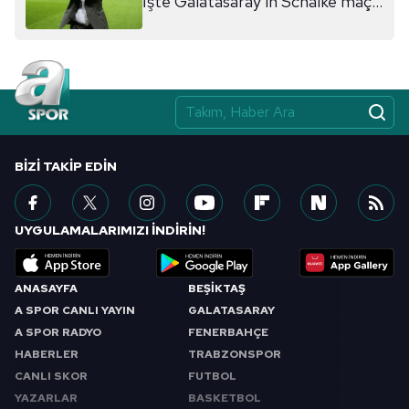
İşte Galatasaray'ın Schalke maçı
11'i
BIZI TAKIP EDIN
UYGULAMALARIMIZI İNDİRİN!
ANASAYFA
BEŞİKTAŞ
A SPOR CANLI YAYIN
GALATASARAY
A SPOR RADYO
FENERBAHÇE
HABERLER
TRABZONSPOR
CANLI SKOR
FUTBOL
YAZARLAR
BASKETBOL