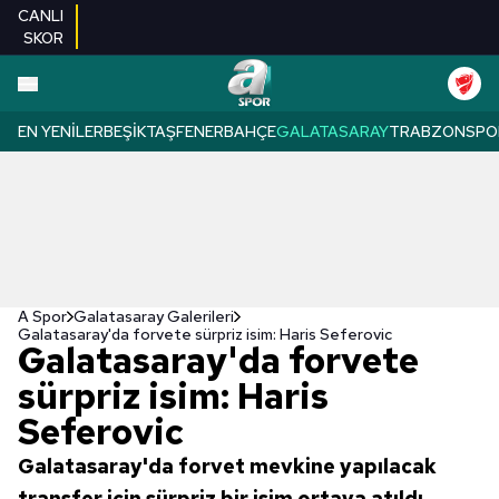
CANLI
SKOR
EN YENILER
BEŞIKTAŞ
FENERBAHÇE
GALATASARAY
TRABZONSPO
A Spor
Galatasaray Galerileri
Galatasaray'da forvete sürpriz isim: Haris Seferovic
Galatasaray'da forvete
sürpriz isim: Haris
Seferovic
Galatasaray'da forvet mevkine yapılacak
transfer için sürpriz bir isim ortaya atıldı.