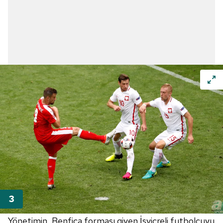
Yönetimin, Benfica forması giyen İsviçreli futbolcuyu