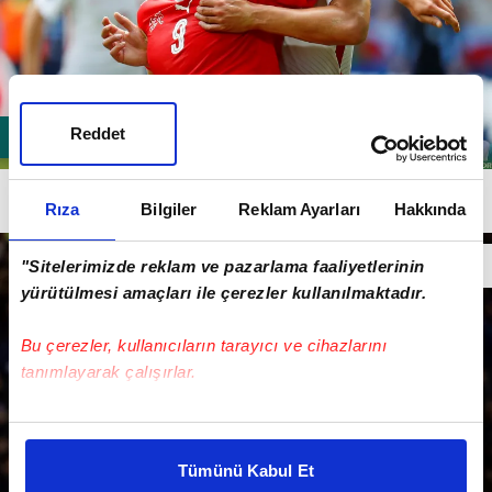
Reddet
26 yaşındaki golcü futbolcu, bu sezon Benfica
Rıza
Bilgiler
Reklam Ayarları
Hakkında
forması ile çıktığı 10 maçta 3 kez fileleri havalandırdı.
"Sitelerimizde reklam ve pazarlama faaliyetlerinin
yürütülmesi amaçları ile çerezler kullanılmaktadır.
Bu çerezler, kullanıcıların tarayıcı ve cihazlarını
tanımlayarak çalışırlar.
Bu çerezlere izin vermeniz halinde sizlere özel
kişiselleştirilmiş reklamlar sunabilir, sayfalarımızda sizlere
Tümünü Kabul Et
daha iyi reklam deneyimi yaşatabiliriz. Bunu yaparken