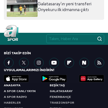
Galatasaray'ın yeni transferi
Onyekuru ilk idmanına çıktı
BIZI TAKIP EDIN
UYGULAMALARIMIZI İNDİRİN!
ANASAYFA
BEŞİKTAŞ
A SPOR CANLI YAYIN
GALATASARAY
A SPOR RADYO
FENERBAHÇE
HABERLER
TRABZONSPOR