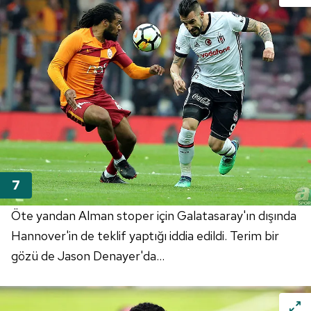
ilgili mevzuata uygun olarak kullanılan çerezlerle ilgili bilgi
almak için lütfen
tıklayınız
.
Öte yandan Alman stoper için Galatasaray'ın dışında
Hannover'in de teklif yaptığı iddia edildi. Terim bir
gözü de Jason Denayer'da...