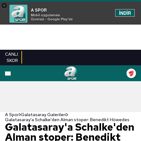
×
A SPOR
İNDİR
Mobil uygulaması
Ücretsiz - Google Play'de
CANLI
SKOR
EN YENILER
BEŞIKTAŞ
FENERBAHÇE
GALATASARAY
TRABZONSPO
A Spor
Galatasaray Galerileri
Galatasaray'a Schalke'den Alman stoper: Benedikt Höwedes
Galatasaray'a Schalke'den
Alman stoper: Benedikt