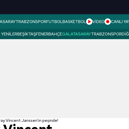
ASARAY
TRABZONSPOR
FUTBOL
BASKETBOL
VİDEO
CANLI YA
 YENILER
BEŞIKTAŞ
FENERBAHÇE
GALATASARAY
TRABZONSPOR
DI
ay Vincent Janssen'in peşinde!