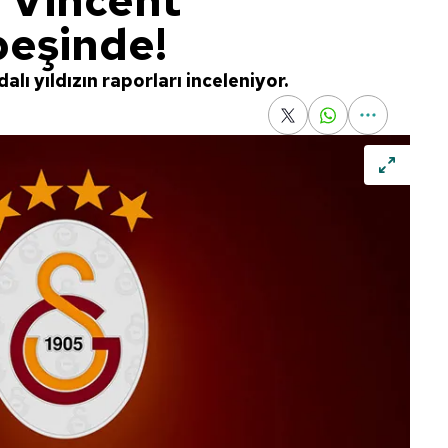
 Vincent
peşinde!
alı yıldızın raporları inceleniyor.