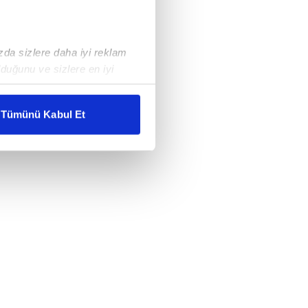
ızda sizlere daha iyi reklam
duğunu ve sizlere en iyi
liyetlerimizi karşılamak
Tümünü Kabul Et
ar gösterilmeyecektir."
çerezler kullanılmaktadır. Bu
u hizmetlerinin sunulması
i ve sizlere yönelik
nılacaktır.
kin detaylı bilgi için Ayarlar
ak ve sitemizde ilgili