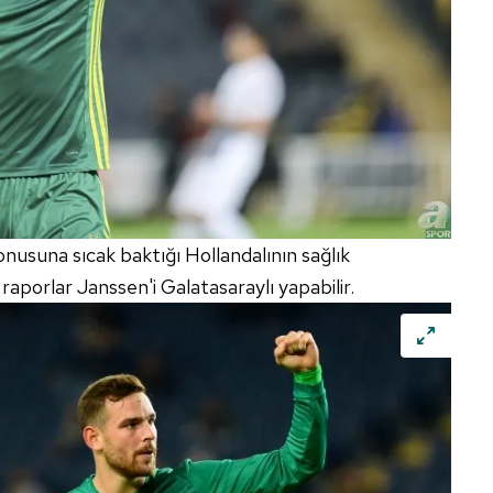
 çerezlerle ilgili bilgi almak için lütfen
tıklayınız
.
nusuna sıcak baktığı Hollandalının sağlık
raporlar Janssen'i Galatasaraylı yapabilir.