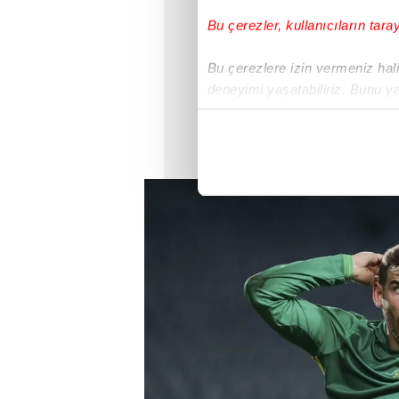
Bu çerezler, kullanıcıların tara
Bu çerezlere izin vermeniz halin
deneyimi yaşatabiliriz. Bunu y
içerikleri sunabilmek adına el
noktasında tek gelir kalemimiz 
Her halükârda, kullanıcılar, bu 
Sizlere daha iyi bir hizmet sun
çerezler vasıtasıyla çeşitli kiş
amacıyla kullanılmaktadır. Diğer
reklam/pazarlama faaliyetlerinin
Çerezlere ilişkin tercihlerinizi 
butonuna tıklayabilir,
Çerez Bi
6698 sayılı Kişisel Verilerin 