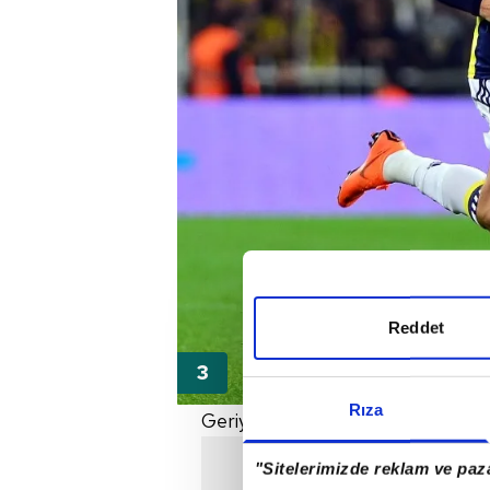
Reddet
Rıza
Geriye ise menajeri tarafından ön
"Sitelerimizde reklam ve paza