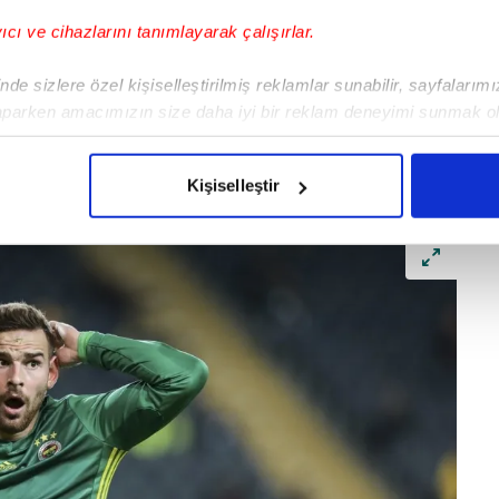
yıcı ve cihazlarını tanımlayarak çalışırlar.
de sizlere özel kişiselleştirilmiş reklamlar sunabilir, sayfalarım
aparken amacımızın size daha iyi bir reklam deneyimi sunmak ol
imizden gelen çabayı gösterdiğimizi ve bu noktada, reklamların ma
olduğunu sizlere hatırlatmak isteriz.
Kişiselleştir
çerezlere izin vermedikleri takdirde, kullanıcılara hedefli reklaml
abilmek için İnternet Sitemizde kendimize ve üçüncü kişilere ait 
isel verileriniz işlenmekte olup gerekli olan çerezler bilgi toplum
 çerezler, sitemizin daha işlevsel kılınması ve kişiselleştirilmes
 yapılması, amaçlarıyla sınırlı olarak açık rızanız dahilinde kulla
aşağıda yer alan panel vasıtasıyla belirleyebilirsiniz. Çerezlere iliş
lgilendirme Metnimizi
ziyaret edebilirsiniz.
Korunması Kanunu uyarınca hazırlanmış Aydınlatma Metnimizi okum