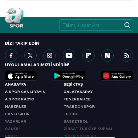
BIZI TAKIP EDIN
UYGULAMALARIMIZI İNDİRİN!
ANASAYFA
BEŞİKTAŞ
A SPOR CANLI YAYIN
GALATASARAY
A SPOR RADYO
FENERBAHÇE
HABERLER
TRABZONSPOR
CANLI SKOR
FUTBOL
YAZARLAR
BASKETBOL
GALERİ
ZİRAAT TÜRKİYE KUPASI
VİDEO
DİĞER SPORLAR