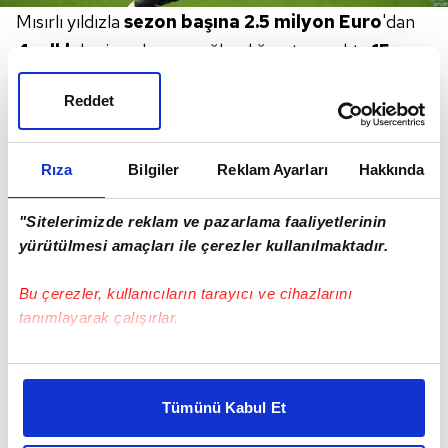
Mısırlı yıldızla
sezon başına 2.5
milyon
Euro
'dan
4 yıllık
kesin anlaşma sağlandığı ortaya çıktı.
15
Temmuz'a kadar sözleşmesinde
"5 milyon
Reddet
Euro'ya serbest
kalır" maddesi bulunan
Trezeguet
için ilk teklifini kiralık olarak
yapan
Galatasaray, Kasımpaşa'yı
bir türlü ikna
Rıza
Bilgiler
Reklam Ayarları
Hakkında
edemedi.
"Sitelerimizde reklam ve pazarlama faaliyetlerinin
yürütülmesi amaçları ile çerezler kullanılmaktadır.
Bu çerezler, kullanıcıların tarayıcı ve cihazlarını
tanımlayarak çalışırlar.
Bu çerezlere izin vermeniz halinde sizlere özel
kişiselleştirilmiş reklamlar sunabilir, sayfalarımızda sizlere
Tümünü Kabul Et
daha iyi reklam deneyimi yaşatabiliriz. Bunu yaparken
amacımızın size daha iyi bir reklam deneyimi sunmak