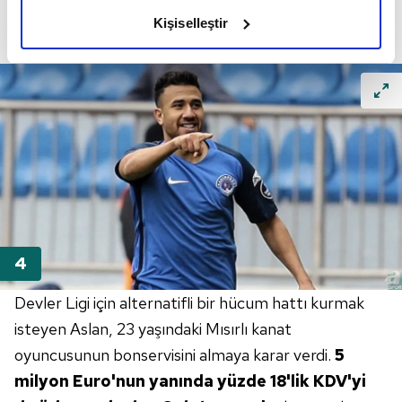
olduğunu ve sizlere en iyi içerikleri sunabilmek adına
Kişiselleştir
elimizden gelen çabayı gösterdiğimizi ve bu noktada,
reklamların maliyetlerimizi karşılamak noktasında tek gelir
kalemimiz olduğunu sizlere hatırlatmak isteriz.
Her halükârda, kullanıcılar, bu çerezlere izin vermedikleri
takdirde, kullanıcılara hedefli reklamlar
gösterilmeyecektir."
Sizlere daha iyi bir hizmet sunabilmek için İnternet
Sitemizde kendimize ve üçüncü kişilere ait çerezler
kullanılmaktadır. Bu çerezler vasıtasıyla çeşitli kişisel
verileriniz işlenmekte olup gerekli olan çerezler bilgi
toplumu hizmetlerinin sunulması amacıyla
Devler Ligi için alternatifli bir hücum hattı kurmak
kullanılmaktadır. Diğer çerezler, sitemizin daha işlevsel
isteyen Aslan, 23 yaşındaki Mısırlı kanat
kılınması ve kişiselleştirilmesi ve sizlere yönelik
oyuncusunun bonservisini almaya karar verdi.
5
reklam/pazarlama faaliyetlerinin yapılması, amaçlarıyla
sınırlı olarak açık rızanız dahilinde kullanılacaktır.
milyon Euro'nun
yanında yüzde 18'lik KDV'yi