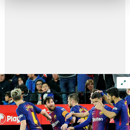
Her halükârda, kullanıcılar, bu çerezlere izin vermedikleri
takdirde, kullanıcılara hedefli reklamlar
gösterilmeyecektir."
Sizlere daha iyi bir hizmet sunabilmek için İnternet
Sitemizde kendimize ve üçüncü kişilere ait çerezler
kullanılmaktadır. Bu çerezler vasıtasıyla çeşitli kişisel
verileriniz işlenmekte olup gerekli olan çerezler bilgi
toplumu hizmetlerinin sunulması amacıyla
kullanılmaktadır. Diğer çerezler, sitemizin daha işlevsel
kılınması ve kişiselleştirilmesi ve sizlere yönelik
reklam/pazarlama faaliyetlerinin yapılması, amaçlarıyla
sınırlı olarak açık rızanız dahilinde kullanılacaktır.
Çerezlere ilişkin tercihlerinizi aşağıda yer alan panel
vasıtasıyla belirleyebilirsiniz. Çerezlere ilişkin detaylı bilgi
için Ayarlar butonuna tıklayabilir,
Çerez Bilgilendirme
Metnimizi
ziyaret edebilirsiniz.