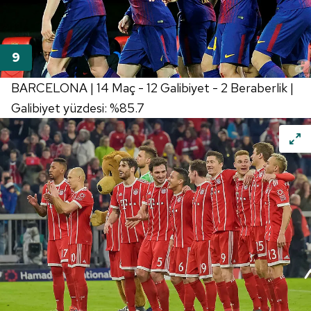
6698 sayılı Kişisel Verilerin Korunması Kanunu uyarınca
hazırlanmış Aydınlatma Metnimizi okumak ve sitemizde
ilgili mevzuata uygun olarak kullanılan çerezlerle ilgili bilgi
almak için lütfen
tıklayınız
.
BARCELONA | 14 Maç - 12 Galibiyet - 2 Beraberlik |
Galibiyet yüzdesi: %85.7