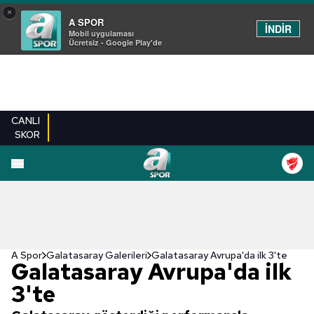
×
A SPOR
İNDİR
Mobil uygulaması
Ücretsiz - Google Play'de
CANLI
SKOR
EN YENILER
BEŞIKTAŞ
FENERBAHÇE
GALATASARAY
TRABZONSPO
A Spor
Galatasaray Galerileri
Galatasaray Avrupa'da ilk 3'te
Galatasaray Avrupa'da ilk
3'te