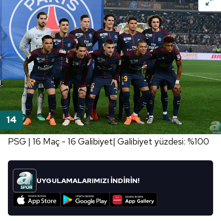
PSG | 16 Maç - 16 Galibiyet| Galibiyet yüzdesi: %100
UYGULAMALARIMIZI İNDİRİN!