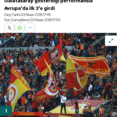
Galatasaray gösterdiği performansla
Avrupa'da ilk 3'e girdi
Giriş Tarihi:
03 Nisan 2018 17:45
Son Güncelleme:
03 Nisan 2018 17:50