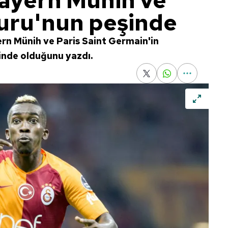
Bayern Münih ve
uru'nun peşinde
ern Münih ve Paris Saint Germain'in
şinde olduğunu yazdı.