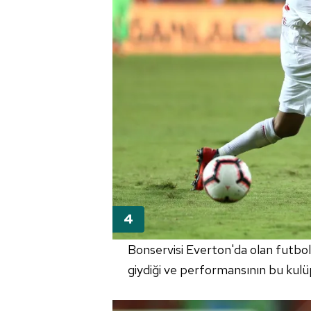
mevzuata uygun olarak kullanılan
Bonservisi Everton'da olan futb
giydiği ve performansının bu kulüpl