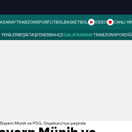
ASARAY
TRABZONSPOR
FUTBOL
BASKETBOL
VİDEO
CANLI YA
 YENILER
BEŞIKTAŞ
FENERBAHÇE
GALATASARAY
TRABZONSPOR
DI
a! Bayern Münih ve PSG, Onyekuru'nun peşinde