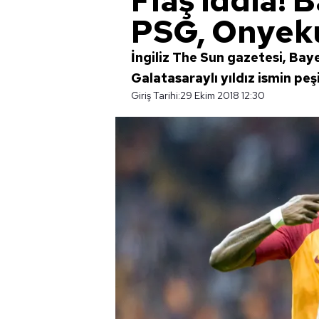
Flaş iddia! 
PSG, Onyek
İngiliz The Sun gazetesi, Bay
Galatasaraylı yıldız ismin pe
Giriş Tarihi:
29 Ekim 2018 12:30