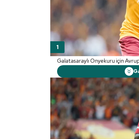
Galatasaraylı Onyekuru için Avrupa
G