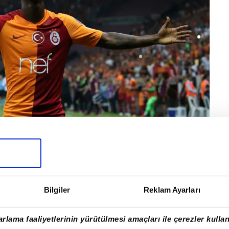
Bilgiler
Reklam Ayarları
berine göre Henry Onyekuru'ya Bayern Münih,
rlama faaliyetlerinin yürütülmesi amaçları ile çerezler kullan