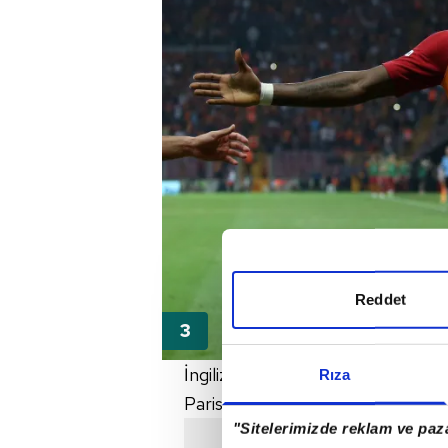
Reddet
İngiliz basınından The Sun'ın ha
Rıza
Paris Saint Germain'in ilgisi var.
"Sitelerimizde reklam ve paza