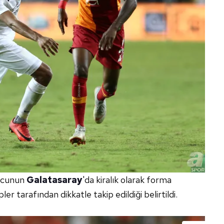
 çerezlerle ilgili bilgi almak için lütfen
tıklayınız
.
olcunun
Galatasaray
'da kiralık olarak forma
er tarafından dikkatle takip edildiği belirtildi.