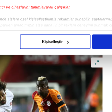
yıcı ve cihazlarını tanımlayarak çalışırlar.
de sizlere özel kişiselleştirilmiş reklamlar sunabilir, sayfalarım
aparken amacımızın size daha iyi bir reklam deneyimi sunmak ol
imizden gelen çabayı gösterdiğimizi ve bu noktada, reklamların ma
olduğunu sizlere hatırlatmak isteriz.
Kişiselleştir
çerezlere izin vermedikleri takdirde, kullanıcılara hedefli reklaml
abilmek için İnternet Sitemizde kendimize ve üçüncü kişilere ait 
isel verileriniz işlenmekte olup gerekli olan çerezler bilgi toplum
 çerezler, sitemizin daha işlevsel kılınması ve kişiselleştirilmes
 yapılması, amaçlarıyla sınırlı olarak açık rızanız dahilinde kulla
aşağıda yer alan panel vasıtasıyla belirleyebilirsiniz. Çerezlere iliş
lgilendirme Metnimizi
ziyaret edebilirsiniz.
Korunması Kanunu uyarınca hazırlanmış Aydınlatma Metnimizi okum