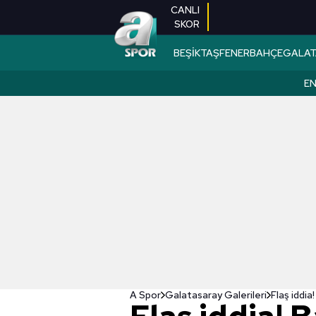
CANLI
SKOR
BEŞİKTAŞ
FENERBAHÇE
GALAT
EN
A Spor
Galatasaray Galerileri
Flaş iddi