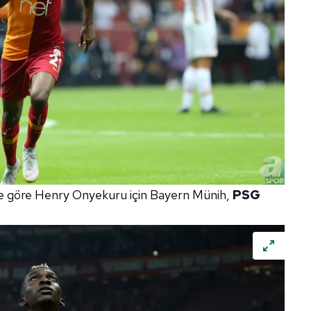
ere göre Henry Onyekuru için Bayern Münih,
PSG