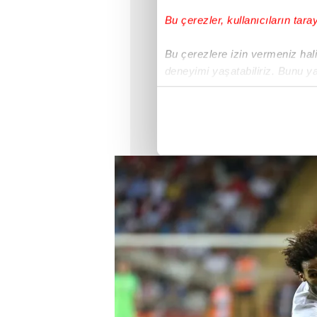
Bu çerezler, kullanıcıların tara
Bu çerezlere izin vermeniz halin
deneyimi yaşatabiliriz. Bunu y
içerikleri sunabilmek adına el
noktasında tek gelir kalemimiz 
Her halükârda, kullanıcılar, bu 
Sizlere daha iyi bir hizmet sun
çerezler vasıtasıyla çeşitli kiş
amacıyla kullanılmaktadır. Diğer
reklam/pazarlama faaliyetlerinin
Çerezlere ilişkin tercihlerinizi 
butonuna tıklayabilir,
Çerez Bi
6698 sayılı Kişisel Verilerin 