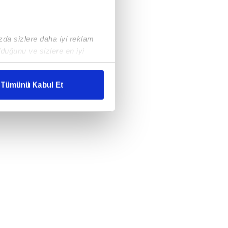
ızda sizlere daha iyi reklam
duğunu ve sizlere en iyi
liyetlerimizi karşılamak
Tümünü Kabul Et
ar gösterilmeyecektir."
çerezler kullanılmaktadır. Bu
u hizmetlerinin sunulması
i ve sizlere yönelik
nılacaktır.
kin detaylı bilgi için Ayarlar
ak ve sitemizde ilgili