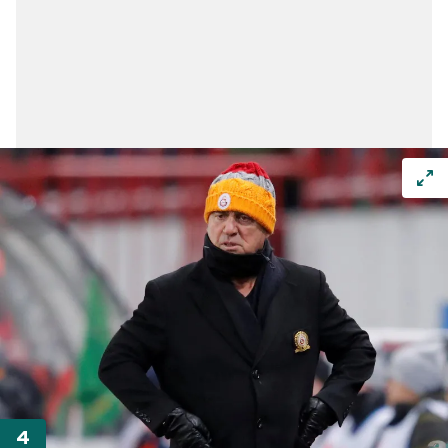
Sizlere daha iyi bir hizmet sunabilmek için İnternet
Sitemizde kendimize ve üçüncü kişilere ait çerezler
kullanılmaktadır. Bu çerezler vasıtasıyla çeşitli kişisel
verileriniz işlenmekte olup gerekli olan çerezler bilgi
toplumu hizmetlerinin sunulması amacıyla
kullanılmaktadır. Diğer çerezler, sitemizin daha işlevsel
kılınması ve kişiselleştirilmesi ve sizlere yönelik
reklam/pazarlama faaliyetlerinin yapılması, amaçlarıyla
sınırlı olarak açık rızanız dahilinde kullanılacaktır.
Çerezlere ilişkin tercihlerinizi aşağıda yer alan panel
vasıtasıyla belirleyebilirsiniz. Çerezlere ilişkin detaylı bilgi
için Ayarlar butonuna tıklayabilir,
Çerez Bilgilendirme
Metnimizi
ziyaret edebilirsiniz.
6698 sayılı Kişisel Verilerin Korunması Kanunu uyarınca
hazırlanmış Aydınlatma Metnimizi okumak ve sitemizde
ilgili mevzuata uygun olarak kullanılan çerezlerle ilgili bilgi