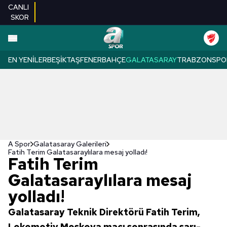
CANLI
SKOR
EN YENILER
BEŞIKTAŞ
FENERBAHÇE
GALATASARAY
TRABZONSPO
A Spor
Galatasaray Galerileri
Fatih Terim Galatasaraylılara mesaj yolladı!
Fatih Terim
Galatasaraylılara mesaj
yolladı!
Galatasaray Teknik Direktörü Fatih Terim,
Lokomotiv Moskova maçı sonrasında sarı-