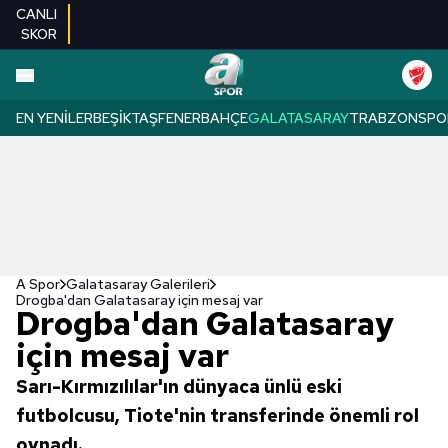
CANLI
SKOR
EN YENILER
BEŞIKTAŞ
FENERBAHÇE
GALATASARAY
TRABZONSPO
A Spor
Galatasaray Galerileri
Drogba'dan Galatasaray için mesaj var
Drogba'dan Galatasaray
için mesaj var
Sarı-Kırmızılılar'ın dünyaca ünlü eski
futbolcusu, Tiote'nin transferinde önemli rol
oynadı.