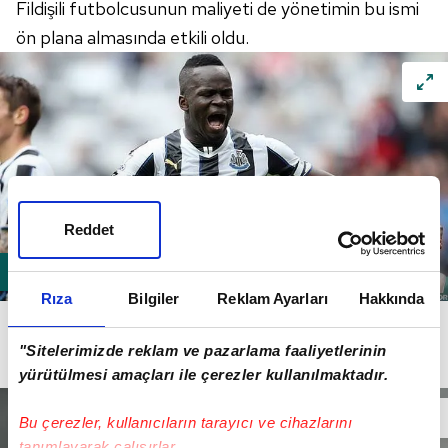
Fildişili futbolcusunun maliyeti de yönetimin bu ismi
ön plana almasında etkili oldu.
Reddet
Rıza
Bilgiler
Reklam Ayarları
Hakkında
30 yaşındaki oyuncu için kulübüne ödenecek rakam
1.5 milyon euro. Tiote ise seneliği 1.5 milyon eurodan
"Sitelerimizde reklam ve pazarlama faaliyetlerinin
3 senelik sözleşme istiyor.
yürütülmesi amaçları ile çerezler kullanılmaktadır.
Bu çerezler, kullanıcıların tarayıcı ve cihazlarını
tanımlayarak çalışırlar.