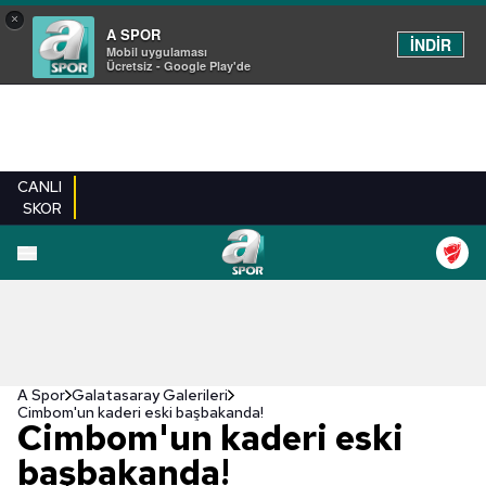
×
A SPOR
İNDİR
Mobil uygulaması
Ücretsiz - Google Play'de
CANLI
SKOR
EN YENILER
BEŞIKTAŞ
FENERBAHÇE
GALATASARAY
TRABZONSPO
A Spor
Galatasaray Galerileri
Cimbom'un kaderi eski başbakanda!
Cimbom'un kaderi eski
başbakanda!