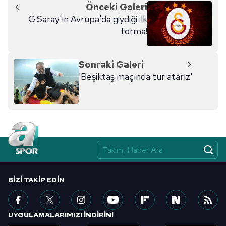
Önceki Galeri
G.Saray'ın Avrupa'da giydiği ilk
forma!
Sonraki Galeri
'Beşiktaş maçında tur atarız'
BIZI TAKIP EDIN
UYGULAMALARIMIZI İNDİRİN!