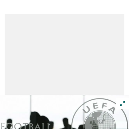
kullanılmaktadır. Diğer çerezler, sitemizin daha işlevsel
kılınması ve kişiselleştirilmesi ve sizlere yönelik
reklam/pazarlama faaliyetlerinin yapılması, amaçlarıyla
sınırlı olarak açık rızanız dahilinde kullanılacaktır.
Çerezlere ilişkin tercihlerinizi aşağıda yer alan panel
vasıtasıyla belirleyebilirsiniz. Çerezlere ilişkin detaylı bilgi
için Ayarlar butonuna tıklayabilir,
Çerez Bilgilendirme
Metnimizi
ziyaret edebilirsiniz.
6698 sayılı Kişisel Verilerin Korunması Kanunu uyarınca
hazırlanmış Aydınlatma Metnimizi okumak ve sitemizde
ilgili mevzuata uygun olarak kullanılan çerezlerle ilgili bilgi
almak için lütfen
tıklayınız
.