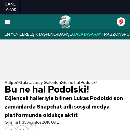
CANLI
SKOR
EN YENILER
BEŞIKTAŞ
FENERBAHÇE
GALATASARAY
TRABZONSPO
A Spor
Galatasaray Galerileri
Bu ne hal Podolski!
Bu ne hal Podolski!
Eğlenceli halleriyle bilinen Lukas Podolski son
zamanlarda Snapchat adlı sosyal medya
platformunda oldukça aktif.
Giriş Tarihi:
10 Ağustos 2016 09:21