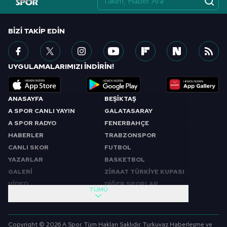
BIZI TAKIP EDIN
UYGULAMALARIMIZI İNDİRİN!
ANASAYFA
BEŞİKTAŞ
A SPOR CANLI YAYIN
GALATASARAY
A SPOR RADYO
FENERBAHÇE
HABERLER
TRABZONSPOR
CANLI SKOR
FUTBOL
YAZARLAR
BASKETBOL
GALERİ
ZİRAAT TÜRKİYE KUPASI
VİDEO
DİĞER SPORLAR
TÜMÜ
PROGRAMLAR
VIDEO
SABAH SPORU
FUTBOL
Copyright © 2026 A Spor. Tüm Hakları Saklıdır. Turkuvaz Haberleşme ve