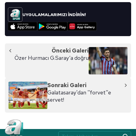
UYGULAMALARIMIZI İNDİRİN!
Önceki Galeri
Özer Hurmacı G.Saray’a doğru
Sonraki Galeri
Galatasaray'dan ''forvet''e
servet!