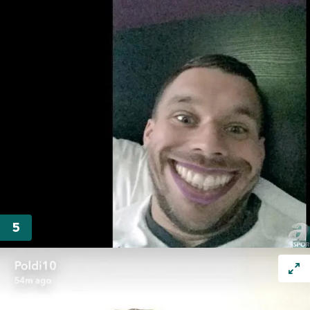
kullanılmaktadır. Bu çerezler vasıtasıyla çeşitli kişisel
verileriniz işlenmekte olup gerekli olan çerezler bilgi
toplumu hizmetlerinin sunulması amacıyla
kullanılmaktadır. Diğer çerezler, sitemizin daha işlevsel
kılınması ve kişiselleştirilmesi ve sizlere yönelik
reklam/pazarlama faaliyetlerinin yapılması, amaçlarıyla
sınırlı olarak açık rızanız dahilinde kullanılacaktır.
Çerezlere ilişkin tercihlerinizi aşağıda yer alan panel
vasıtasıyla belirleyebilirsiniz. Çerezlere ilişkin detaylı bilgi
için Ayarlar butonuna tıklayabilir,
Çerez Bilgilendirme
Metnimizi
ziyaret edebilirsiniz.
6698 sayılı Kişisel Verilerin Korunması Kanunu uyarınca
hazırlanmış Aydınlatma Metnimizi okumak ve sitemizde
ilgili mevzuata uygun olarak kullanılan çerezlerle ilgili bilgi
almak için lütfen
tıklayınız
.