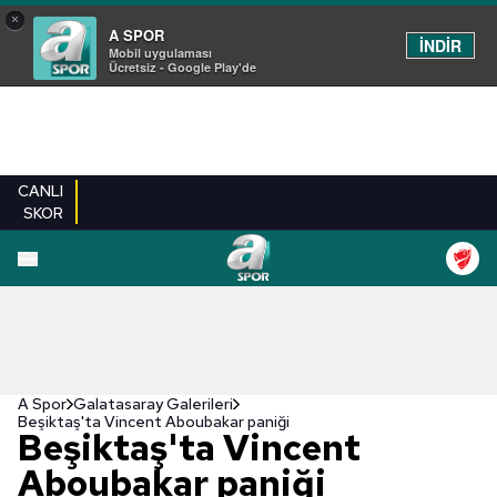
×
A SPOR
İNDİR
Mobil uygulaması
Ücretsiz - Google Play'de
CANLI
SKOR
EN YENILER
BEŞIKTAŞ
FENERBAHÇE
GALATASARAY
TRABZONSPO
A Spor
Galatasaray Galerileri
Beşiktaş'ta Vincent Aboubakar paniği
Beşiktaş'ta Vincent
Aboubakar paniği