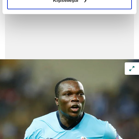
Kişiselleştir
elimizden gelen çabayı gösterdiğimizi ve bu noktada,
reklamların maliyetlerimizi karşılamak noktasında tek gelir
kalemimiz olduğunu sizlere hatırlatmak isteriz.
Her halükârda, kullanıcılar, bu çerezlere izin vermedikleri
takdirde, kullanıcılara hedefli reklamlar
gösterilmeyecektir."
Sizlere daha iyi bir hizmet sunabilmek için İnternet
Sitemizde kendimize ve üçüncü kişilere ait çerezler
kullanılmaktadır. Bu çerezler vasıtasıyla çeşitli kişisel
verileriniz işlenmekte olup gerekli olan çerezler bilgi
toplumu hizmetlerinin sunulması amacıyla
kullanılmaktadır. Diğer çerezler, sitemizin daha işlevsel
kılınması ve kişiselleştirilmesi ve sizlere yönelik
reklam/pazarlama faaliyetlerinin yapılması, amaçlarıyla
sınırlı olarak açık rızanız dahilinde kullanılacaktır.
Çerezlere ilişkin tercihlerinizi aşağıda yer alan panel