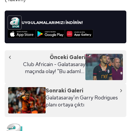
UYGULAMALARIMIZI İNDİRİN!
Önceki Galeri
Club Africain - Galatasaray
maçında olay! "Bu adamlar
normal değil"
Sonraki Galeri
Galatasaray'ın Garry Rodrigues
planı ortaya çıktı