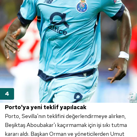
vasıtasıyla belirleyebilirsiniz. Çerezlere ilişkin detaylı bilgi
için Ayarlar butonuna tıklayabilir,
Çerez Bilgilendirme
Metnimizi
ziyaret edebilirsiniz.
6698 sayılı Kişisel Verilerin Korunması Kanunu uyarınca
hazırlanmış Aydınlatma Metnimizi okumak ve sitemizde
ilgili mevzuata uygun olarak kullanılan çerezlerle ilgili bilgi
almak için lütfen
tıklayınız
.
Porto'ya yeni teklif yapılacak
Porto, Sevilla'nın teklifini değerlendirmeye alırken,
Beşiktaş Aboubakar'ı kaçırmamak için işi sıkı tutma
kararı aldı. Başkan Orman ve yöneticilerden Umut