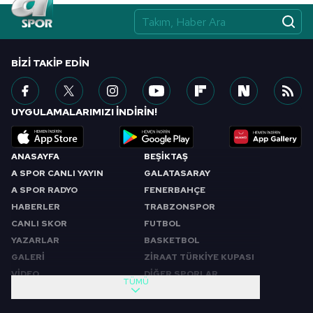
BIZI TAKIP EDIN
UYGULAMALARIMIZI İNDİRİN!
ANASAYFA
BEŞİKTAŞ
A SPOR CANLI YAYIN
GALATASARAY
A SPOR RADYO
FENERBAHÇE
HABERLER
TRABZONSPOR
CANLI SKOR
FUTBOL
YAZARLAR
BASKETBOL
GALERİ
ZİRAAT TÜRKİYE KUPASI
VİDEO
DİĞER SPORLAR
TÜMÜ
PROGRAMLAR
VIDEO