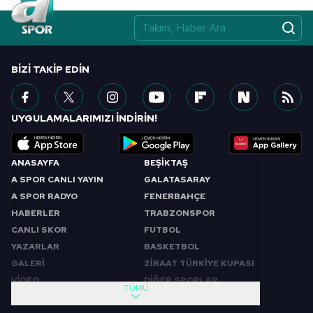
BIZI TAKIP EDIN
UYGULAMALARIMIZI İNDİRİN!
ANASAYFA
BEŞİKTAŞ
A SPOR CANLI YAYIN
GALATASARAY
A SPOR RADYO
FENERBAHÇE
HABERLER
TRABZONSPOR
CANLI SKOR
FUTBOL
YAZARLAR
BASKETBOL
GALERİ
ZİRAAT TÜRKİYE KUPASI
VİDEO
DİĞER SPORLAR
TÜMÜ