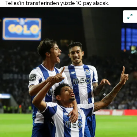
Çerezlere ilişkin tercihlerinizi aşağıda yer alan panel
Telles'in transferinden yüzde 10 pay alacak.
vasıtasıyla belirleyebilirsiniz. Çerezlere ilişkin detaylı bilgi
için Ayarlar butonuna tıklayabilir,
Çerez Bilgilendirme
Metnimizi
ziyaret edebilirsiniz.
6698 sayılı Kişisel Verilerin Korunması Kanunu uyarınca
hazırlanmış Aydınlatma Metnimizi okumak ve sitemizde
ilgili mevzuata uygun olarak kullanılan çerezlerle ilgili bilgi
almak için lütfen
tıklayınız
.