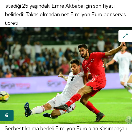
Metnimizi
ziyaret edebilirsiniz.
istediği 25 yaşındaki Emre Akbaba için son fiyatı
belirledi: Takas olmadan net 5 milyon Euro bonservis
6698 sayılı Kişisel Verilerin Korunması Kanunu uyarınca
ücreti.
hazırlanmış Aydınlatma Metnimizi okumak ve sitemizde
ilgili mevzuata uygun olarak kullanılan çerezlerle ilgili bilgi
almak için lütfen
tıklayınız
.
Serbest kalma bedeli 5 milyon Euro olan Kasımpaşalı