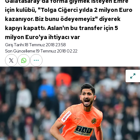
Galatasaray'da forma giymek isteyen Emre
için kulübü, "Tolga Ciğerci yılda 2 milyon Euro
kazanıyor. Biz bunu ödeyemeyiz" diyerek
kapıyı kapattı. Aslan'ın bu transfer için 5
milyon Euro'ya ihtiyacı var
Giriş Tarihi:
18 Temmuz 2018 23:58
Son Güncelleme:
19 Temmuz 2018 02:22