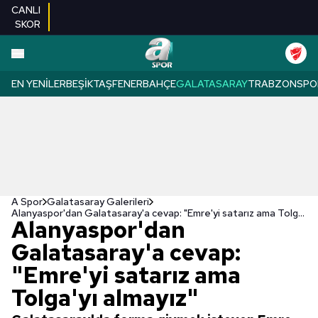
CANLI
SKOR
EN YENILER
BEŞIKTAŞ
FENERBAHÇE
GALATASARAY
TRABZONSPO
A Spor
Galatasaray Galerileri
Alanyaspor'dan Galatasaray'a cevap: "Emre'yi satarız ama Tolga'yı almayız"
Alanyaspor'dan
Galatasaray'a cevap:
"Emre'yi satarız ama
Tolga'yı almayız"