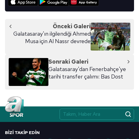
Önceki Galeri
Galatasaray'ın ilgilendiği Ahmed
Musa için Al Nassr devrede
Sonraki Galeri
Galatasaray'dan Fenerbahçe'ye
tarihi transfer çalımı: Bas Dost
BIZI TAKIP EDIN