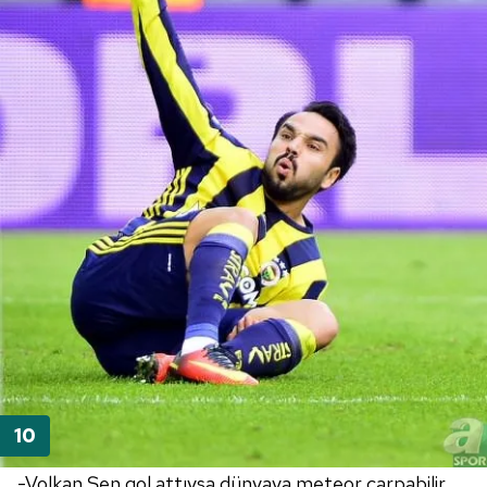
-Volkan Şen gol attıysa dünyaya meteor çarpabilir