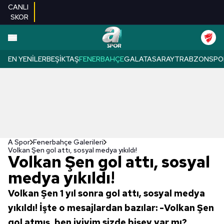
CANLI
SKOR
EN YENILER
BEŞIKTAŞ
FENERBAHÇE
GALATASARAY
TRABZONSPO
A Spor
Fenerbahçe Galerileri
Volkan Şen gol attı, sosyal medya yıkıldı!
Volkan Şen gol attı, sosyal
medya yıkıldı!
Volkan Şen 1 yıl sonra gol attı, sosyal medya
yıkıldı! İşte o mesajlardan bazılar: -Volkan Şen
gol atmış, ben iyiyim sizde bişey var mı?