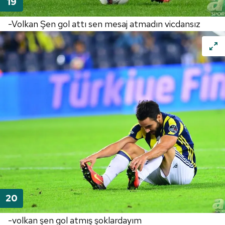
-Volkan Şen gol attı sen mesaj atmadın vicdansız
-volkan şen gol atmış şoklardayım