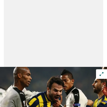
kullanılmaktadır. Diğer çerezler, sitemizin daha işlevsel
kılınması ve kişiselleştirilmesi ve sizlere yönelik
reklam/pazarlama faaliyetlerinin yapılması, amaçlarıyla
sınırlı olarak açık rızanız dahilinde kullanılacaktır.
Çerezlere ilişkin tercihlerinizi aşağıda yer alan panel
vasıtasıyla belirleyebilirsiniz. Çerezlere ilişkin detaylı bilgi
için Ayarlar butonuna tıklayabilir,
Çerez Bilgilendirme
Metnimizi
ziyaret edebilirsiniz.
6698 sayılı Kişisel Verilerin Korunması Kanunu uyarınca
hazırlanmış Aydınlatma Metnimizi okumak ve sitemizde
ilgili mevzuata uygun olarak kullanılan çerezlerle ilgili bilgi
almak için lütfen
tıklayınız
.