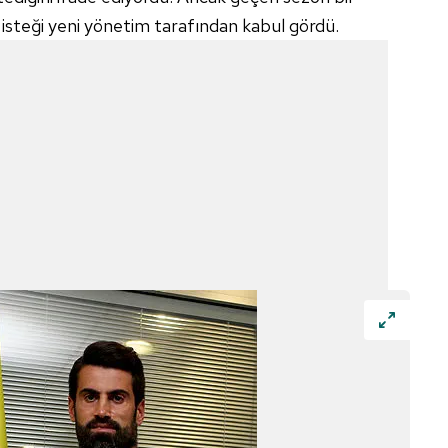
 çerezlerle ilgili bilgi almak için lütfen
tıklayınız
.
u isteği yeni yönetim tarafından kabul gördü.