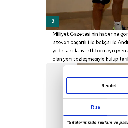
Milliyet Gazetesi'nin haberine gö
isteyen başarılı file bekçisi ile An
yıldır sarı-lacivertli formayı giy
olan yeni sözleşmesiyle kulüp tari
Reddet
Rıza
"Sitelerimizde reklam ve paza