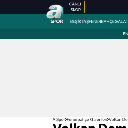
CANLI
SKOR
BEŞİKTAŞ
FENERBAHÇE
GALAT
EN
A Spor
Fenerbahçe Galerileri
Volkan Dem