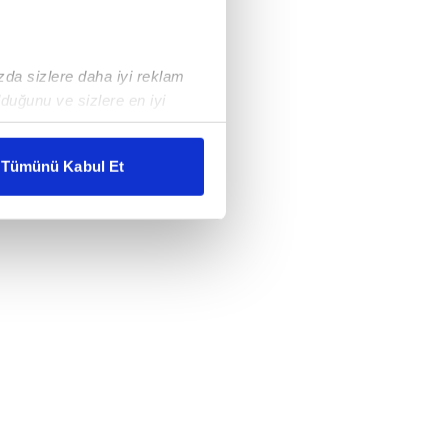
ızda sizlere daha iyi reklam
duğunu ve sizlere en iyi
liyetlerimizi karşılamak
Tümünü Kabul Et
ar gösterilmeyecektir."
çerezler kullanılmaktadır. Bu
u hizmetlerinin sunulması
i ve sizlere yönelik
nılacaktır.
kin detaylı bilgi için Ayarlar
ak ve sitemizde ilgili