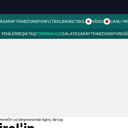
ASARAY
TRABZONSPOR
FUTBOL
BASKETBOL
VİDEO
CANLI YA
 YENILER
BEŞIKTAŞ
FENERBAHÇE
GALATASARAY
TRABZONSPOR
DI
irel'in sözleşmesinde ilginç detay