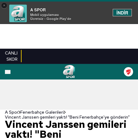
×
A SPOR
İNDİR
Mobil uygulaması
Ücretsiz - Google Play'de
CANLI
SKOR
EN YENILER
BEŞIKTAŞ
FENERBAHÇE
GALATASARAY
TRABZONSPO
A Spor
Fenerbahçe Galerileri
Vincent Janssen gemileri yaktı! "Beni Fenerbahçe'ye gönderin"
Vincent Janssen gemileri
yaktı! "Beni