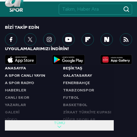
BIZI TAKIP EDIN
UYGULAMALARIMIZI İNDİRİN!
ANASAYFA
BEŞİKTAŞ
A SPOR CANLI YAYIN
GALATASARAY
A SPOR RADYO
FENERBAHÇE
HABERLER
TRABZONSPOR
CANLI SKOR
FUTBOL
YAZARLAR
BASKETBOL
GALERİ
ZİRAAT TÜRKİYE KUPASI
VİDEO
DİĞER SPORLAR
TÜMÜ
PROGRAMLAR
VIDEO