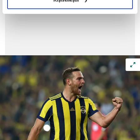
elimizden gelen çabayı gösterdiğimizi ve bu noktada,
reklamların maliyetlerimizi karşılamak noktasında tek gelir
kalemimiz olduğunu sizlere hatırlatmak isteriz.
Her halükârda, kullanıcılar, bu çerezlere izin vermedikleri
takdirde, kullanıcılara hedefli reklamlar
gösterilmeyecektir."
Sizlere daha iyi bir hizmet sunabilmek için İnternet
Sitemizde kendimize ve üçüncü kişilere ait çerezler
kullanılmaktadır. Bu çerezler vasıtasıyla çeşitli kişisel
verileriniz işlenmekte olup gerekli olan çerezler bilgi
toplumu hizmetlerinin sunulması amacıyla
kullanılmaktadır. Diğer çerezler, sitemizin daha işlevsel
kılınması ve kişiselleştirilmesi ve sizlere yönelik
reklam/pazarlama faaliyetlerinin yapılması, amaçlarıyla
sınırlı olarak açık rızanız dahilinde kullanılacaktır.
Çerezlere ilişkin tercihlerinizi aşağıda yer alan panel