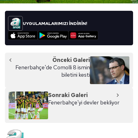
UYGULAMALARIMIZI İNDİRİN!
Önceki Galeri
Fenerbahçe'de Comolli 8 ismin
biletini kesti
Sonraki Galeri
Fenerbahçe'yi devler bekliyor