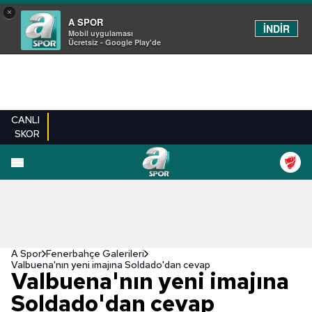
×
A SPOR
İNDİR
Mobil uygulaması
Ücretsiz - Google Play'de
CANLI
SKOR
EN YENILER
BEŞIKTAŞ
FENERBAHÇE
GALATASARAY
TRABZONSPO
A Spor
Fenerbahçe Galerileri
Valbuena'nın yeni imajına Soldado'dan cevap
Valbuena'nın yeni imajına
Soldado'dan cevap