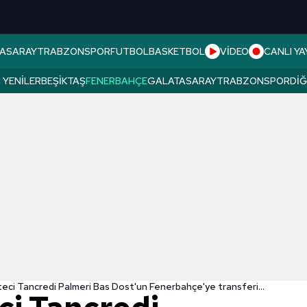
ASARAY
TRABZONSPOR
FUTBOL
BASKETBOL
VİDEO
CANLI YA
 YENILER
BEŞIKTAŞ
FENERBAHÇE
GALATASARAY
TRABZONSPOR
DI
Ünlü gazeteci Tancredi Palmeri Bas Dost'un Fenerbahçe'ye transferini açıkladı