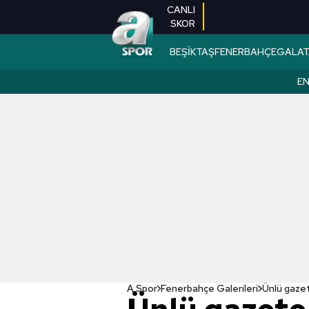
CANLI
SKOR
BEŞİKTAŞ
FENERBAHÇE
GALAT
EN
A Spor
Fenerbahçe Galerileri