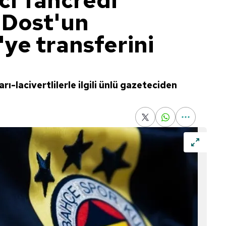
ci Tancredi
 Dost'un
ye transferini
rı-lacivertlilerle ilgili ünlü gazeteciden