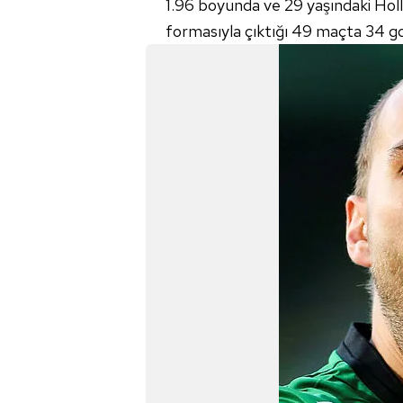
1.96 boyunda ve 29 yaşındaki Holl
mevzuata uygun olarak kullanılan
formasıyla çıktığı 49 maçta 34 gol