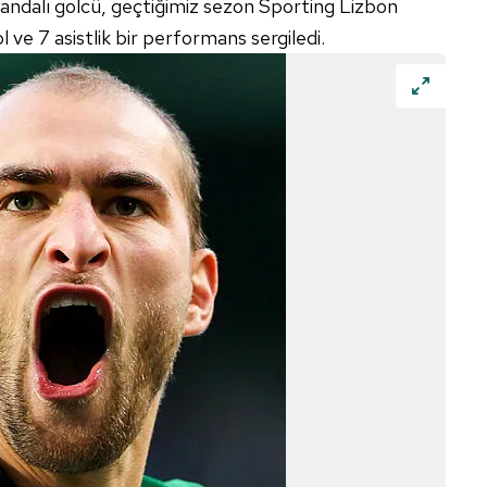
andalı golcü, geçtiğimiz sezon Sporting Lizbon
 çerezlerle ilgili bilgi almak için lütfen
tıklayınız
.
 ve 7 asistlik bir performans sergiledi.