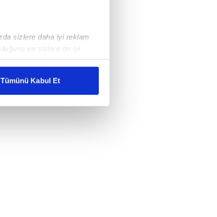
ızda sizlere daha iyi reklam
duğunu ve sizlere en iyi
liyetlerimizi karşılamak
Tümünü Kabul Et
ar gösterilmeyecektir."
çerezler kullanılmaktadır. Bu
u hizmetlerinin sunulması
i ve sizlere yönelik
nılacaktır.
kin detaylı bilgi için Ayarlar
ak ve sitemizde ilgili