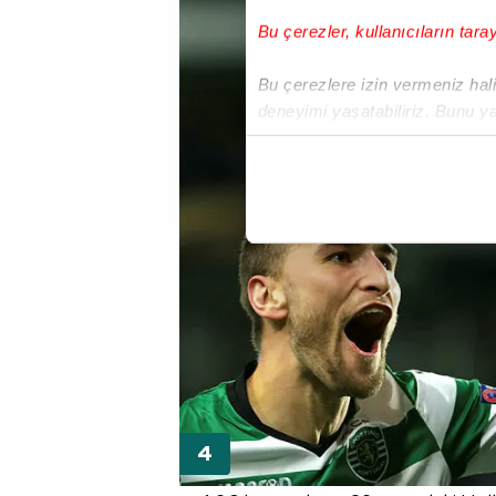
Bu çerezler, kullanıcıların tara
Bu çerezlere izin vermeniz halin
deneyimi yaşatabiliriz. Bunu y
içerikleri sunabilmek adına el
noktasında tek gelir kalemimiz 
Her halükârda, kullanıcılar, bu 
Sizlere daha iyi bir hizmet sun
çerezler vasıtasıyla çeşitli kiş
amacıyla kullanılmaktadır. Diğer
reklam/pazarlama faaliyetlerinin
Çerezlere ilişkin tercihlerinizi 
butonuna tıklayabilir,
Çerez Bi
6698 sayılı Kişisel Verilerin 