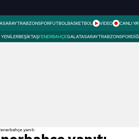
ASARAY
TRABZONSPOR
FUTBOL
BASKETBOL
VİDEO
CANLI YA
 YENILER
BEŞIKTAŞ
FENERBAHÇE
GALATASARAY
TRABZONSPOR
DI
Fenerbahçe yanıtı