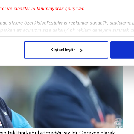
yıcı ve cihazlarını tanımlayarak çalışırlar.
de sizlere özel kişiselleştirilmiş reklamlar sunabilir, sayfalarım
aparken amacımızın size daha iyi bir reklam deneyimi sunmak ol
imizden gelen çabayı gösterdiğimizi ve bu noktada, reklamların ma
olduğunu sizlere hatırlatmak isteriz.
Kişiselleştir
çerezlere izin vermedikleri takdirde, kullanıcılara hedefli reklaml
abilmek için İnternet Sitemizde kendimize ve üçüncü kişilere ait 
isel verileriniz işlenmekte olup gerekli olan çerezler bilgi toplum
 çerezler, sitemizin daha işlevsel kılınması ve kişiselleştirilmes
 yapılması, amaçlarıyla sınırlı olarak açık rızanız dahilinde kulla
aşağıda yer alan panel vasıtasıyla belirleyebilirsiniz. Çerezlere iliş
lgilendirme Metnimizi
ziyaret edebilirsiniz.
Korunması Kanunu uyarınca hazırlanmış Aydınlatma Metnimizi okum
n teklifini kabul etmediği yazıldı. Gerekçe olarak