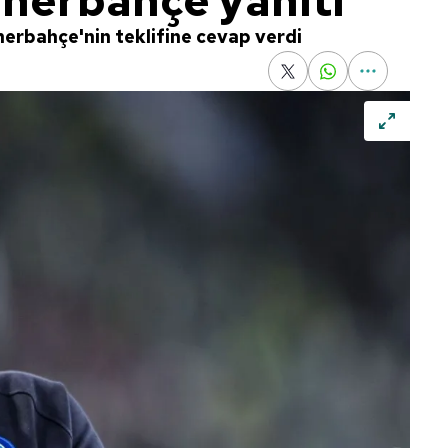
enerbahçe yanıtı
nerbahçe'nin teklifine cevap verdi