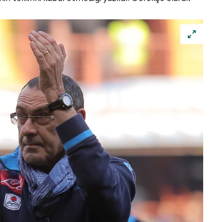
 çerezlerle ilgili bilgi almak için lütfen
tıklayınız
.