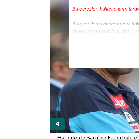
Bu çerezler, kullanıcıların tara
Bu çerezlere izin vermeniz halin
deneyimi yaşatabiliriz. Bunu y
içerikleri sunabilmek adına el
noktasında tek gelir kalemimiz 
Her halükârda, kullanıcılar, bu 
Sizlere daha iyi bir hizmet sun
çerezler vasıtasıyla çeşitli kiş
amacıyla kullanılmaktadır. Diğer
reklam/pazarlama faaliyetlerinin
Çerezlere ilişkin tercihlerinizi 
butonuna tıklayabilir,
Çerez Bi
6698 sayılı Kişisel Verilerin 
Haberlerde Sarri'nin Fenerbahçe'ni