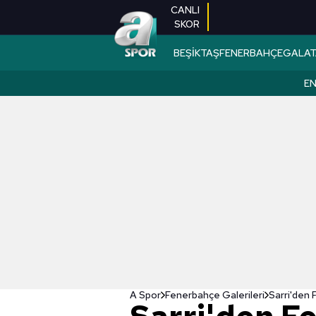
CANLI
SKOR
BEŞİKTAŞ
FENERBAHÇE
GALAT
EN
A Spor
Fenerbahçe Galerileri
Sarri'den 