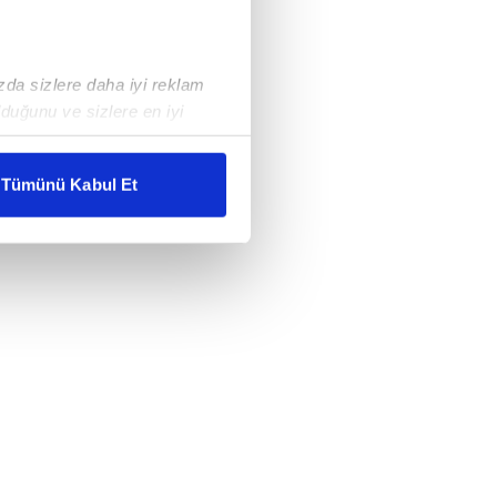
ızda sizlere daha iyi reklam
duğunu ve sizlere en iyi
liyetlerimizi karşılamak
Tümünü Kabul Et
ar gösterilmeyecektir."
çerezler kullanılmaktadır. Bu
u hizmetlerinin sunulması
i ve sizlere yönelik
nılacaktır.
kin detaylı bilgi için Ayarlar
ak ve sitemizde ilgili