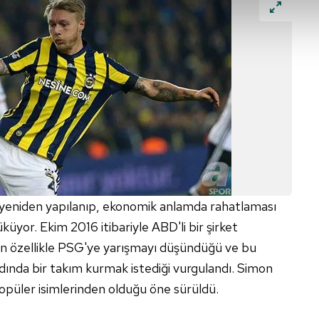
abilmek için İnternet Sitemizde kendimize ve üçüncü kişilere ait 
isel verileriniz işlenmekte olup gerekli olan çerezler bilgi toplum
 çerezler, sitemizin daha işlevsel kılınması ve kişiselleştirilmes
 yapılması, amaçlarıyla sınırlı olarak açık rızanız dahilinde kulla
aşağıda yer alan panel vasıtasıyla belirleyebilirsiniz. Çerezlere iliş
lgilendirme Metnimizi
ziyaret edebilirsiniz.
Korunması Kanunu uyarınca hazırlanmış Aydınlatma Metnimizi okum
 çerezlerle ilgili bilgi almak için lütfen
tıklayınız
.
 yeniden yapılanıp, ekonomik anlamda rahatlaması
küyor. Ekim 2016 itibariyle ABD'li bir şirket
nın özellikle PSG'ye yarışmayı düşündüğü ve bu
ında bir takım kurmak istediği vurgulandı. Simon
 popüler isimlerinden olduğu öne sürüldü.