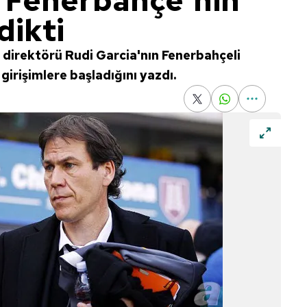
, Fenerbahçe'nin
dikti
k direktörü Rudi Garcia'nın Fenerbahçeli
girişimlere başladığını yazdı.