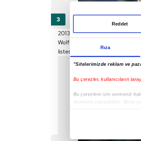
Reddet
2013-14 sezonu başında Garcia, Li
Wolfsburg'dan Lille'e geçmişti. 
Rıza
listesinde tutan Fransız teknik ad
"Sitelerimizde reklam ve paza
Bu çerezler, kullanıcıların tara
Bu çerezlere izin vermeniz halin
deneyimi yaşatabiliriz. Bunu y
içerikleri sunabilmek adına el
noktasında tek gelir kalemimiz 
Her halükârda, kullanıcılar, bu 