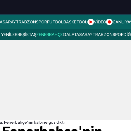
ASARAY
TRABZONSPOR
FUTBOL
BASKETBOL
VİDEO
CANLI YA
 YENILER
BEŞIKTAŞ
FENERBAHÇE
GALATASARAY
TRABZONSPOR
DI
a, Fenerbahçe'nin kalbine göz dikti