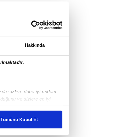
Hakkında
ılmaktadır.
ızda sizlere daha iyi reklam
duğunu ve sizlere en iyi
liyetlerimizi karşılamak
Tümünü Kabul Et
ar gösterilmeyecektir."