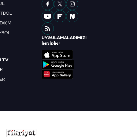
OL
ETBOL
 TAKIM
YBOL
UYGULAMALARIMIZI
R
İNDİRİN!
I TV
OR
BER