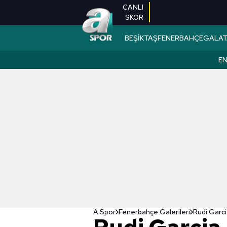
CANLI
SKOR
BEŞİKTAŞ
FENERBAHÇE
GALAT
EN
A Spor
Fenerbahçe Galerileri
Rudi Garci