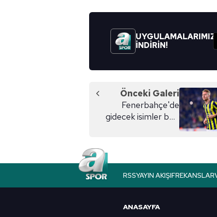
UYGULAMALARIMIZ
İNDİRİN!
Önceki Galeri
Fenerbahçe'de
gidecek isimler belli
oluyor
RSS
YAYIN AKIŞI
FREKANSLAR
ANASAYFA