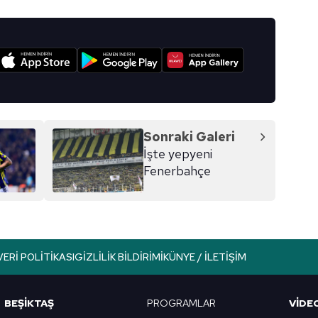
I
Sonraki Galeri
İşte yepyeni
Fenerbahçe
VERI POLITIKASI
GIZLILIK BILDIRIMI
KÜNYE / İLETIŞIM
BEŞİKTAŞ
PROGRAMLAR
VIDE