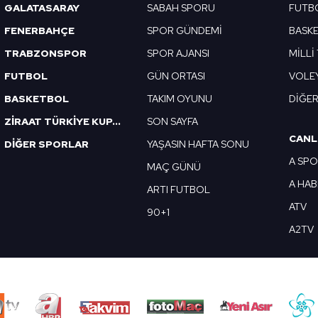
GALATASARAY
SABAH SPORU
FUTB
FENERBAHÇE
SPOR GÜNDEMİ
BASK
TRABZONSPOR
SPOR AJANSI
MİLLİ
FUTBOL
GÜN ORTASI
VOLE
BASKETBOL
TAKIM OYUNU
DİĞE
ZİRAAT TÜRKİYE KUPASI
SON SAYFA
CANL
DİĞER SPORLAR
YAŞASIN HAFTA SONU
A SP
MAÇ GÜNÜ
A HA
ARTI FUTBOL
ATV
90+1
A2TV