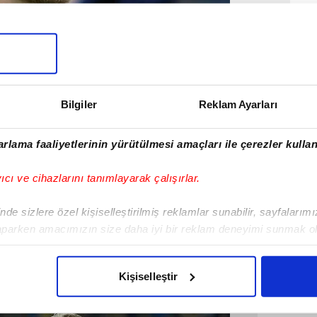
lle'den ayrılıp Roma'ya geçtiğinde Kjaer de
O dönemden dolayı 27 yaşındaki stoperi hep
Bilgiler
Reklam Ayarları
am bu fırsatı kaçırmak istemiyor.
rlama faaliyetlerinin yürütülmesi amaçları ile çerezler kullan
yıcı ve cihazlarını tanımlayarak çalışırlar.
de sizlere özel kişiselleştirilmiş reklamlar sunabilir, sayfalarım
aparken amacımızın size daha iyi bir reklam deneyimi sunmak ol
imizden gelen çabayı gösterdiğimizi ve bu noktada, reklamların ma
olduğunu sizlere hatırlatmak isteriz.
Kişiselleştir
çerezlere izin vermedikleri takdirde, kullanıcılara hedefli reklaml