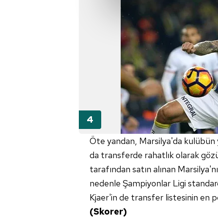
Sizlere daha iyi bir hizmet sun
çerezler vasıtasıyla çeşitli kiş
amacıyla kullanılmaktadır. Diğer
reklam/pazarlama faaliyetlerinin
Çerezlere ilişkin tercihlerinizi 
butonuna tıklayabilir,
Çerez Bi
6698 sayılı Kişisel Verilerin 
mevzuata uygun olarak kullanılan
Öte yandan, Marsilya'da kulübün
da transferde rahatlık olarak gözü
tarafından satın alınan Marsilya'
nedenle Şampiyonlar Ligi standard
Kjaer'in de transfer listesinin en
(Skorer)