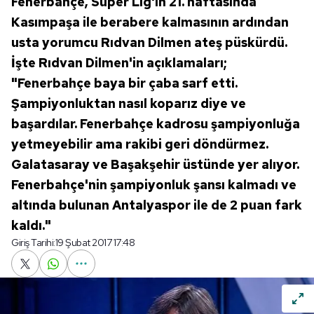
Fenerbahçe, Süper Lig'in 21. haftasında
Kasımpaşa ile berabere kalmasının ardından
usta yorumcu Rıdvan Dilmen ateş püskürdü.
İşte Rıdvan Dilmen'in açıklamaları;
"Fenerbahçe baya bir çaba sarf etti.
Şampiyonluktan nasıl koparız diye ve
başardılar. Fenerbahçe kadrosu şampiyonluğa
yetmeyebilir ama rakibi geri döndürmez.
Galatasaray ve Başakşehir üstünde yer alıyor.
Fenerbahçe'nin şampiyonluk şansı kalmadı ve
altında bulunan Antalyaspor ile de 2 puan fark
kaldı."
Giriş Tarihi:
19 Şubat 2017 17:48