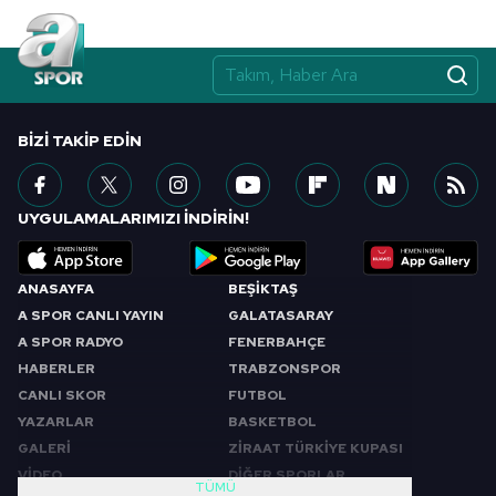
BIZI TAKIP EDIN
UYGULAMALARIMIZI İNDİRİN!
ANASAYFA
BEŞİKTAŞ
A SPOR CANLI YAYIN
GALATASARAY
A SPOR RADYO
FENERBAHÇE
HABERLER
TRABZONSPOR
CANLI SKOR
FUTBOL
YAZARLAR
BASKETBOL
GALERİ
ZİRAAT TÜRKİYE KUPASI
VİDEO
DİĞER SPORLAR
TÜMÜ