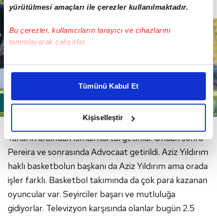
yürütülmesi amaçları ile çerezler kullanılmaktadır.
Bu çerezler, kullanıcıların tarayıcı ve cihazlarını
tanımlayarak çalışırlar.
Bu çerezlere izin vermeniz halinde sizlere özel
kişiselleştirilmiş reklamlar sunabilir, sayfalarımızda sizlere
Tümünü Kabul Et
daha iyi reklam deneyimi yaşatabiliriz. Bunu yaparken
amacımızın size daha iyi bir reklam deneyimi sunmak
olduğunu ve sizlere en iyi içerikleri sunabilmek adına
Kişiselleştir
"F.Bahçe hep teknik direktör tercihlerini yanlış yaptı.
elimizden gelen çabayı gösterdiğimizi ve bu noktada,
reklamların maliyetlerimizi karşılamak noktasında tek gelir
Yanal'ın ardından İsmail Kartal getirildi. Ondan sonra
kalemimiz olduğunu sizlere hatırlatmak isteriz.
Pereira ve sonrasında Advocaat getirildi. Aziz Yıldırım
haklı basketbolun başkanı da Aziz Yıldırım ama orada
Her halükârda, kullanıcılar, bu çerezlere izin vermedikleri
işler farklı. Basketbol takımında da çok para kazanan
takdirde, kullanıcılara hedefli reklamlar
oyuncular var. Seyirciler başarı ve mutluluğa
gösterilmeyecektir."
gidiyorlar. Televizyon karşısında olanlar bugün 2.5
Sizlere daha iyi bir hizmet sunabilmek için İnternet