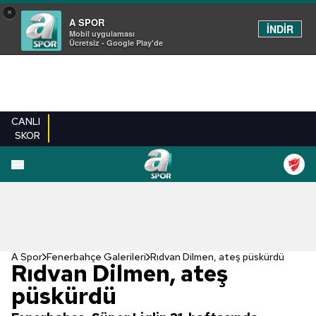
×
A SPOR
İNDİR
Mobil uygulaması
Ücretsiz - Google Play'de
CANLI
SKOR
EN YENILER
BEŞIKTAŞ
FENERBAHÇE
GALATASARAY
TRABZONSPO
A Spor
Fenerbahçe Galerileri
Rıdvan Dilmen, ateş püskürdü
Rıdvan Dilmen, ateş
püskürdü