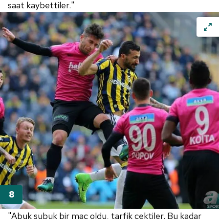
saat kaybettiler."
Sitemizde kendimize ve üçüncü kişilere ait çerezler
kullanılmaktadır. Bu çerezler vasıtasıyla çeşitli kişisel
verileriniz işlenmekte olup gerekli olan çerezler bilgi
toplumu hizmetlerinin sunulması amacıyla
kullanılmaktadır. Diğer çerezler, sitemizin daha işlevsel
kılınması ve kişiselleştirilmesi ve sizlere yönelik
reklam/pazarlama faaliyetlerinin yapılması, amaçlarıyla
sınırlı olarak açık rızanız dahilinde kullanılacaktır.
Çerezlere ilişkin tercihlerinizi aşağıda yer alan panel
vasıtasıyla belirleyebilirsiniz. Çerezlere ilişkin detaylı bilgi
için Ayarlar butonuna tıklayabilir,
Çerez Bilgilendirme
Metnimizi
ziyaret edebilirsiniz.
6698 sayılı Kişisel Verilerin Korunması Kanunu uyarınca
hazırlanmış Aydınlatma Metnimizi okumak ve sitemizde
ilgili mevzuata uygun olarak kullanılan çerezlerle ilgili bilgi
almak için lütfen
tıklayınız
.
"Abuk subuk bir maç oldu, tarfik çektiler. Bu kadar