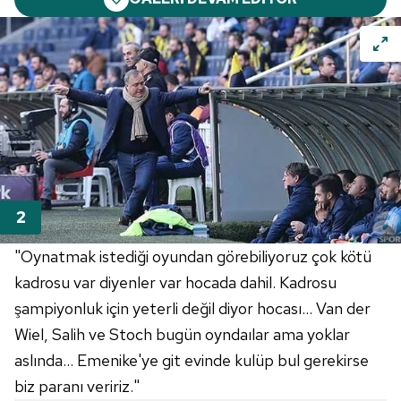
"Oynatmak istediği oyundan görebiliyoruz çok kötü
kadrosu var diyenler var hocada dahil. Kadrosu
şampiyonluk için yeterli değil diyor hocası... Van der
Wiel, Salih ve Stoch bugün oyndaılar ama yoklar
aslında... Emenike'ye git evinde kulüp bul gerekirse
biz paranı veririz."