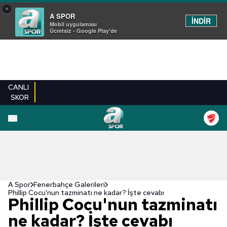
×
A SPOR
İNDİR
Mobil uygulaması
Ücretsiz - Google Play'de
CANLI
SKOR
EN YENILER
BEŞIKTAŞ
FENERBAHÇE
GALATASARAY
TRABZONSPO
A Spor
Fenerbahçe Galerileri
Phillip Cocu'nun tazminatı ne kadar? İşte cevabı
Phillip Cocu'nun tazminatı
ne kadar? İşte cevabı