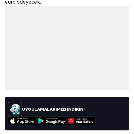
euro ödeyecek.
6698 sayılı Kişisel Verilerin Korunması Kanunu uyarınca
hazırlanmış Aydınlatma Metnimizi okumak ve sitemizde
ilgili mevzuata uygun olarak kullanılan çerezlerle ilgili bilgi
almak için lütfen
tıklayınız
.
UYGULAMALARIMIZI İNDİRİN!