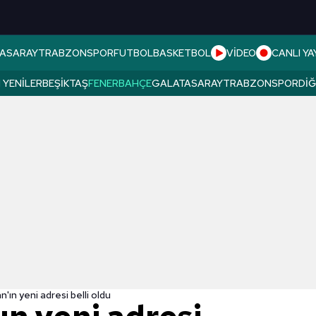
ASARAY
TRABZONSPOR
FUTBOL
BASKETBOL
VİDEO
CANLI YA
 YENILER
BEŞIKTAŞ
FENERBAHÇE
GALATASARAY
TRABZONSPOR
DI
'ın yeni adresi belli oldu