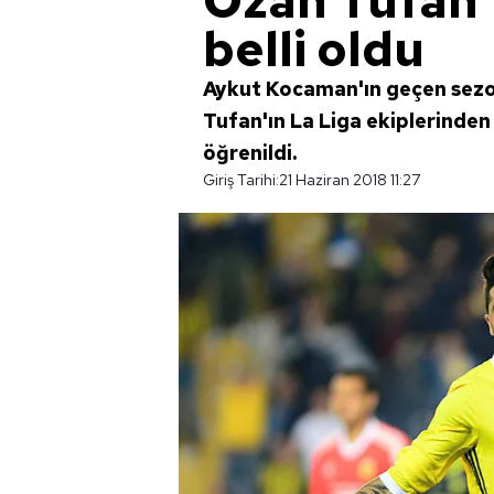
Ozan Tufan'ı
belli oldu
Aykut Kocaman'ın geçen sezo
Tufan'ın La Liga ekiplerinden
öğrenildi.
Giriş Tarihi:
21 Haziran 2018 11:27