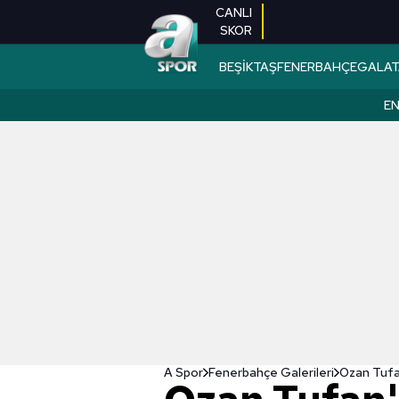
CANLI
SKOR
BEŞİKTAŞ
FENERBAHÇE
GALAT
EN
A Spor
Fenerbahçe Galerileri
Ozan Tufan