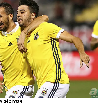
 çerezlerle ilgili bilgi almak için lütfen
tıklayınız
.
A GİDİYOR