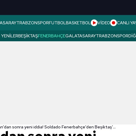
ASARAY
TRABZONSPOR
FUTBOL
BASKETBOL
VİDEO
CANLI YA
 YENILER
BEŞIKTAŞ
FENERBAHÇE
GALATASARAY
TRABZONSPOR
DI
Ozan Tufan'dan sonra yeni iddia! Soldado Fenerbahçe'den Beşiktaş'a...