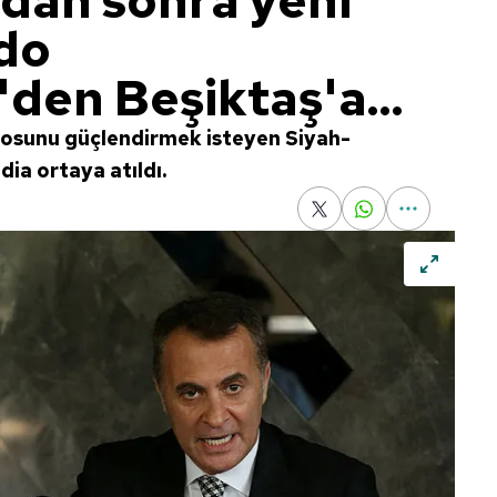
dan sonra yeni
ado
den Beşiktaş'a...
osunu güçlendirmek isteyen Siyah-
ddia ortaya atıldı.