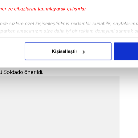
yıcı ve cihazlarını tanımlayarak çalışırlar.
de sizlere özel kişiselleştirilmiş reklamlar sunabilir, sayfalarım
aparken amacımızın size daha iyi bir reklam deneyimi sunmak ol
imizden gelen çabayı gösterdiğimizi ve bu noktada, reklamların ma
olduğunu sizlere hatırlatmak isteriz.
Kişiselleştir
çerezlere izin vermedikleri takdirde, kullanıcılara hedefli reklaml
r alarak bu bölgedeki açığı gidermek isteyen
 Soldado önerildi.
abilmek için İnternet Sitemizde kendimize ve üçüncü kişilere ait 
isel verileriniz işlenmekte olup gerekli olan çerezler bilgi toplum
 çerezler, sitemizin daha işlevsel kılınması ve kişiselleştirilmes
 yapılması, amaçlarıyla sınırlı olarak açık rızanız dahilinde kulla
aşağıda yer alan panel vasıtasıyla belirleyebilirsiniz. Çerezlere iliş
lgilendirme Metnimizi
ziyaret edebilirsiniz.
Korunması Kanunu uyarınca hazırlanmış Aydınlatma Metnimizi okum