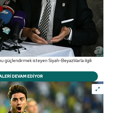
güçlendirmek isteyen Siyah-Beyazlılarla ilgili
ALERİ DEVAM EDİYOR