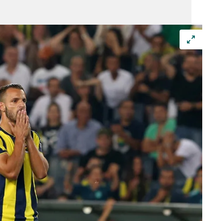
 çerezlerle ilgili bilgi almak için lütfen
tıklayınız
.