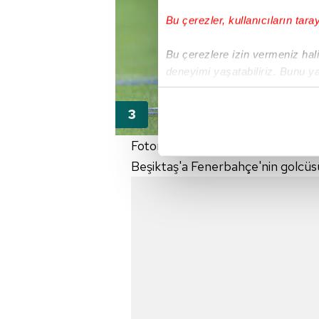
Bu çerezler, kullanıcıların tara
Bu çerezlere izin vermeniz halin
deneyimi yaşatabiliriz. Bunu y
içerikleri sunabilmek adına el
noktasında tek gelir kalemimiz 
Her halükârda, kullanıcılar, bu 
Fotomaç'ın haberine göre santrfo
Beşiktaş'a Fenerbahçe'nin golcüsü
Sizlere daha iyi bir hizmet sun
çerezler vasıtasıyla çeşitli kiş
amacıyla kullanılmaktadır. Diğer
reklam/pazarlama faaliyetlerinin
Çerezlere ilişkin tercihlerinizi 
butonuna tıklayabilir,
Çerez Bi
6698 sayılı Kişisel Verilerin 