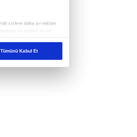
ızda sizlere daha iyi reklam
duğunu ve sizlere en iyi
liyetlerimizi karşılamak
Tümünü Kabul Et
ar gösterilmeyecektir."
çerezler kullanılmaktadır. Bu
u hizmetlerinin sunulması
i ve sizlere yönelik
nılacaktır.
kin detaylı bilgi için Ayarlar
ak ve sitemizde ilgili