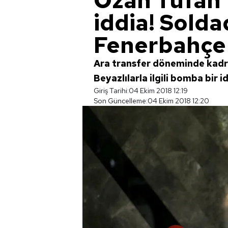
Ozan Tufan'
iddia! Sold
Fenerbahçe'
Ara transfer döneminde kadr
Beyazlılarla ilgili bomba bir i
Giriş Tarihi:
04 Ekim 2018 12:19
Son Güncelleme:
04 Ekim 2018 12:20