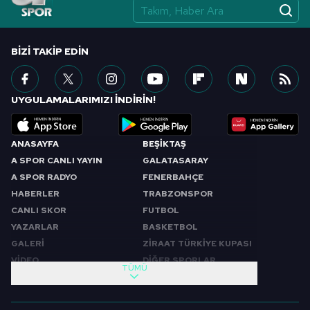
BIZI TAKIP EDIN
UYGULAMALARIMIZI İNDİRİN!
ANASAYFA
BEŞİKTAŞ
A SPOR CANLI YAYIN
GALATASARAY
A SPOR RADYO
FENERBAHÇE
HABERLER
TRABZONSPOR
CANLI SKOR
FUTBOL
YAZARLAR
BASKETBOL
GALERİ
ZİRAAT TÜRKİYE KUPASI
VİDEO
DİĞER SPORLAR
TÜMÜ
PROGRAMLAR
VIDEO