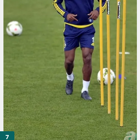
kullanılmaktadır. Bu çerezler vasıtasıyla çeşitli kişisel
verileriniz işlenmekte olup gerekli olan çerezler bilgi
toplumu hizmetlerinin sunulması amacıyla
kullanılmaktadır. Diğer çerezler, sitemizin daha işlevsel
kılınması ve kişiselleştirilmesi ve sizlere yönelik
reklam/pazarlama faaliyetlerinin yapılması, amaçlarıyla
sınırlı olarak açık rızanız dahilinde kullanılacaktır.
Çerezlere ilişkin tercihlerinizi aşağıda yer alan panel
vasıtasıyla belirleyebilirsiniz. Çerezlere ilişkin detaylı bilgi
için Ayarlar butonuna tıklayabilir,
Çerez Bilgilendirme
Metnimizi
ziyaret edebilirsiniz.
6698 sayılı Kişisel Verilerin Korunması Kanunu uyarınca
hazırlanmış Aydınlatma Metnimizi okumak ve sitemizde
ilgili mevzuata uygun olarak kullanılan çerezlerle ilgili bilgi
almak için lütfen
tıklayınız
.