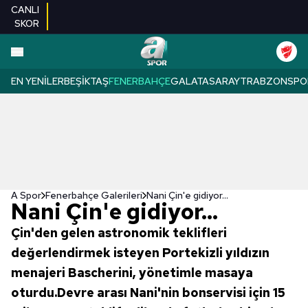
CANLI
SKOR
EN YENILER
BEŞIKTAŞ
FENERBAHÇE
GALATASARAY
TRABZONSPO
A Spor
Fenerbahçe Galerileri
Nani Çin'e gidiyor...
Nani Çin'e gidiyor...
Çin'den gelen astronomik teklifleri
değerlendirmek isteyen Portekizli yıldızın
menajeri Bascherini, yönetimle masaya
oturdu.Devre arası Nani'nin bonservisi için 15