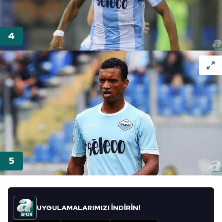
Metnimizi
ziyaret edebilirsiniz.
6698 sayılı Kişisel Verilerin Korunması Kanunu uyarınca
hazırlanmış Aydınlatma Metnimizi okumak ve sitemizde
ilgili mevzuata uygun olarak kullanılan çerezlerle ilgili bilgi
almak için lütfen
tıklayınız
.
UYGULAMALARIMIZI İNDİRİN!