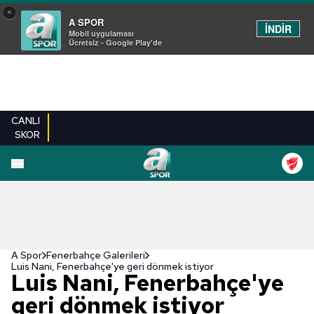
×
A SPOR
İNDİR
Mobil uygulaması
Ücretsiz - Google Play'de
CANLI
SKOR
EN YENILER
BEŞIKTAŞ
FENERBAHÇE
GALATASARAY
TRABZONSPO
A Spor
Fenerbahçe Galerileri
Luis Nani, Fenerbahçe'ye geri dönmek istiyor
Luis Nani, Fenerbahçe'ye
geri dönmek istiyor