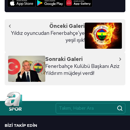
Önceki Galeri
Yıldız oyuncudan Fenerbahçe'ye
yeşil ışık!
Sonraki Galeri
Fenerbahçe Kulübü Başkanı Aziz
Yıldırım müjdeyi verdi!
BIZI TAKIP EDIN