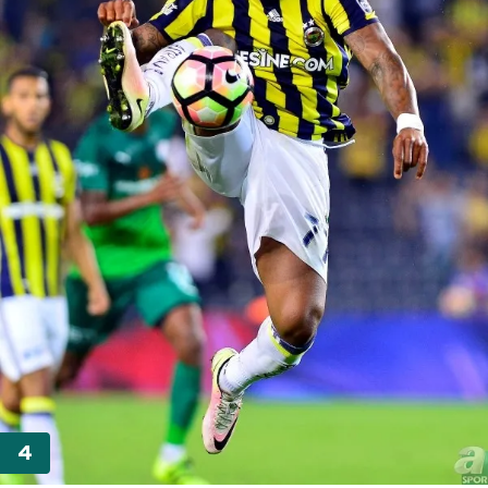
kılınması ve kişiselleştirilmesi ve sizlere yönelik
reklam/pazarlama faaliyetlerinin yapılması, amaçlarıyla
sınırlı olarak açık rızanız dahilinde kullanılacaktır.
Çerezlere ilişkin tercihlerinizi aşağıda yer alan panel
vasıtasıyla belirleyebilirsiniz. Çerezlere ilişkin detaylı bilgi
için Ayarlar butonuna tıklayabilir,
Çerez Bilgilendirme
Metnimizi
ziyaret edebilirsiniz.
6698 sayılı Kişisel Verilerin Korunması Kanunu uyarınca
hazırlanmış Aydınlatma Metnimizi okumak ve sitemizde
ilgili mevzuata uygun olarak kullanılan çerezlerle ilgili bilgi
almak için lütfen
tıklayınız
.