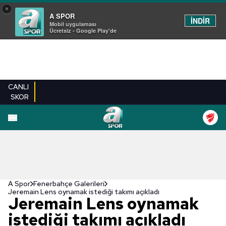
×
A SPOR
İNDİR
Mobil uygulaması
Ücretsiz - Google Play'de
CANLI
SKOR
EN YENILER
BEŞIKTAŞ
FENERBAHÇE
GALATASARAY
TRABZONSPO
A Spor
Fenerbahçe Galerileri
Jeremain Lens oynamak istediği takımı açıkladı
Jeremain Lens oynamak
istediği takımı açıkladı