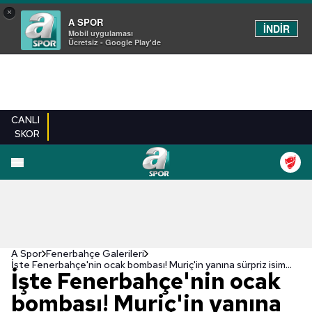
×
A SPOR
İNDİR
Mobil uygulaması
Ücretsiz - Google Play'de
CANLI
SKOR
EN YENILER
BEŞIKTAŞ
FENERBAHÇE
GALATASARAY
TRABZONSPO
A Spor
Fenerbahçe Galerileri
İşte Fenerbahçe'nin ocak bombası! Muriç'in yanına sürpriz isim...
İşte Fenerbahçe'nin ocak
bombası! Muriç'in yanına