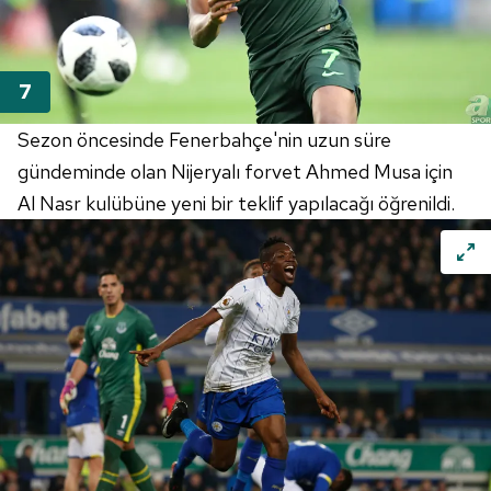
Metnimizi
ziyaret edebilirsiniz.
6698 sayılı Kişisel Verilerin Korunması Kanunu uyarınca
hazırlanmış Aydınlatma Metnimizi okumak ve sitemizde
ilgili mevzuata uygun olarak kullanılan çerezlerle ilgili bilgi
almak için lütfen
tıklayınız
.
Sezon öncesinde Fenerbahçe'nin uzun süre
gündeminde olan Nijeryalı forvet Ahmed Musa için
Al Nasr kulübüne yeni bir teklif yapılacağı öğrenildi.