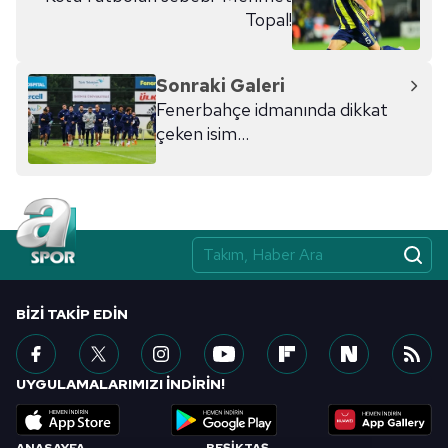
Topal!
Sonraki Galeri
Fenerbahçe idmanında dikkat
çeken isim...
BIZI TAKIP EDIN
UYGULAMALARIMIZI İNDİRİN!
ANASAYFA
BEŞİKTAŞ