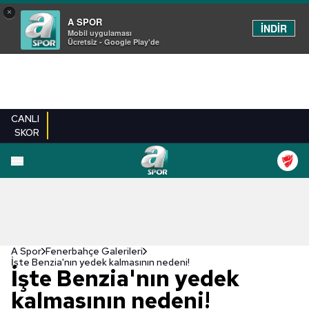
×
A SPOR
İNDİR
Mobil uygulaması
Ücretsiz - Google Play'de
CANLI
SKOR
EN YENILER
BEŞIKTAŞ
FENERBAHÇE
GALATASARAY
TRABZONSPO
A Spor
Fenerbahçe Galerileri
İşte Benzia'nın yedek kalmasının nedeni!
İşte Benzia'nın yedek
kalmasının nedeni!