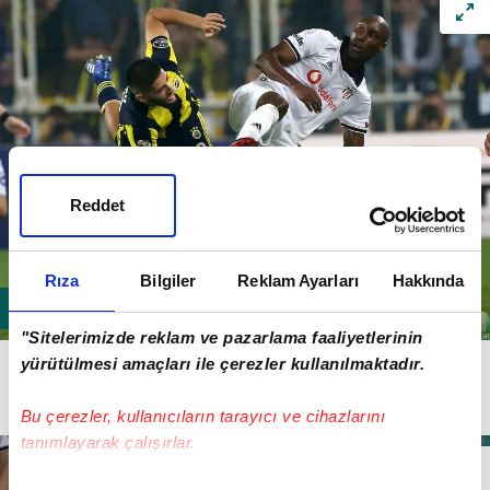
Reddet
Rıza
Bilgiler
Reklam Ayarları
Hakkında
"Sitelerimizde reklam ve pazarlama faaliyetlerinin
Benzia'nın yedek kalmasındaki ana sebeplerinden biri
yürütülmesi amaçları ile çerezler kullanılmaktadır.
de bu oluyor.
Bu çerezler, kullanıcıların tarayıcı ve cihazlarını
tanımlayarak çalışırlar.