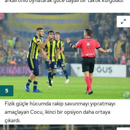
arkalı önlü oynatarak güce dayalı bir taktik kurguladı.
Fizik güçle hücumda rakip savunmayı yıpratmayı
amaçlayan Cocu, ikinci bir opsiyon daha ortaya
çıkardı.