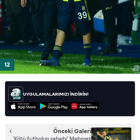
UYGULAMALARIMIZI İNDİRİN!
Önceki Galeri
'Kötü futbolun sebebi' Mehmet